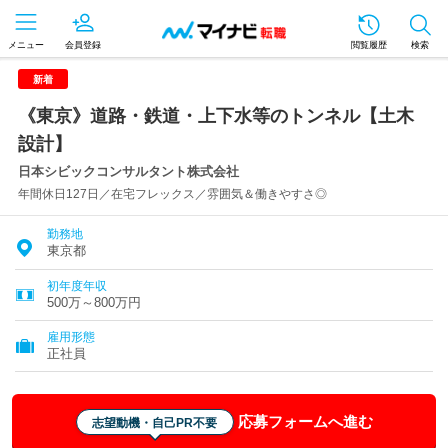
メニュー
会員登録
閲覧履歴
検索
新着
《東京》道路・鉄道・上下水等のトンネル【土木
設計】
日本シビックコンサルタント株式会社
年間休日127日／在宅フレックス／雰囲気＆働きやすさ◎
勤務地
東京都
初年度年収
500万～800万円
雇用形態
正社員
応募フォームへ進む
志望動機・自己PR不要