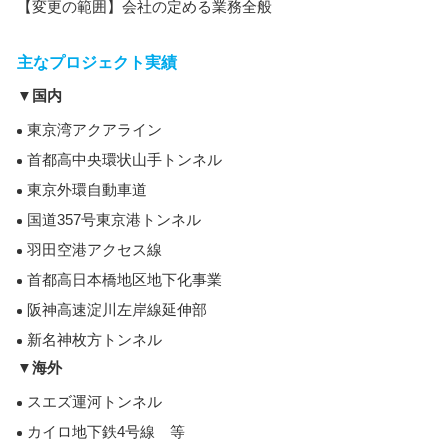
【変更の範囲】会社の定める業務全般
主なプロジェクト実績
▼国内
東京湾アクアライン
首都高中央環状山手トンネル
東京外環自動車道
国道357号東京港トンネル
羽田空港アクセス線
首都高日本橋地区地下化事業
阪神高速淀川左岸線延伸部
新名神枚方トンネル
▼海外
スエズ運河トンネル
カイロ地下鉄4号線 等