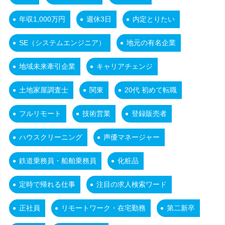
年収1,000万円
週休3日
内定とりたい
SE（システムエンジニア）
地元の有名企業
地域未来牽引企業
キャリアチェンジ
土地家屋調査士
関東
20代 初めて転職
フルリモート
技術営業
登録販売者
ハウスクリーニング
声優マネージャー
鉄道乗務員・船舶乗務員
化粧品
定時で帰れる仕事
注目の求人検索ワード
正社員
リモートワーク・在宅勤務
第二新卒