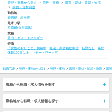
管理・事務から探す
>
管理・事務
>
購買・資材・貿易・物流
>
購買・資材調達
勤務地
香川県
高松市
最寄り駅
片原町(香川県)駅
業種
電力・ガス・エネルギー
特徴
「女性のおしごと」掲載中
社宅・家賃補助制度
転勤なし
年間
休日120日以上
リモートワーク可
転職TOP
管理・事務から探す
管理・事務
購買・資材・貿易・物流
購買
職種から転職・求人情報を探す
勤務地から転職・求人情報を探す