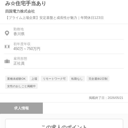
み☆住宅手当あり
四国電力株式会社
【プライム上場企業】安定基盤と成長性が魅力｜年間休日123日
勤務地
香川県
初年度年収
450万～750万円
雇用形態
正社員
業種未経験OK
上場
リモートワーク可
転勤なし
完全週休2日制
女性のおしごと掲載中
掲載終了日：2026/05/21
求人情報
この求人のポイント