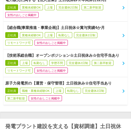
正社員
業種未経験OK
上場
完全週休2日制
第二新卒歓迎
女性のおしごと掲載中
【総合職(事業推進・事業企画)】土日祝休☆賞与実績4か月
正社員
業種未経験OK
上場
転勤なし
完全週休2日制
リモートワーク可
女性のおしごと掲載中
【技術系総合職】オープンポジション☆土日祝休み☆住宅手当あり
正社員
上場
転勤なし
学歴不問
完全週休2日制
第二新卒歓迎
リモートワーク可
女性のおしごと掲載中
原子力発電所の【運営・保守管理】土日祝休み☆住宅手当あり
正社員
職種・業種未経験OK
上場
転勤なし
完全週休2日制
第二新卒歓迎
女性のおしごと掲載中
発電プラント建設を支える【資材調達】土日祝休