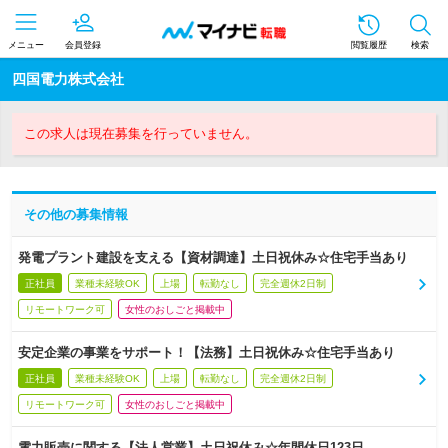
メニュー
会員登録
閲覧履歴
検索
四国電力株式会社
この求人は現在募集を行っていません。
その他の募集情報
発電プラント建設を支える【資材調達】土日祝休み☆住宅手当あり
正社員
業種未経験OK
上場
転勤なし
完全週休2日制
リモートワーク可
女性のおしごと掲載中
安定企業の事業をサポート！【法務】土日祝休み☆住宅手当あり
正社員
業種未経験OK
上場
転勤なし
完全週休2日制
リモートワーク可
女性のおしごと掲載中
電力販売に関する【法人営業】土日祝休み☆年間休日123日