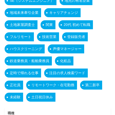
SE（システムエンジニア）
地元の有名企業
地域未来牽引企業
キャリアチェンジ
土地家屋調査士
関東
20代 初めて転職
フルリモート
技術営業
登録販売者
ハウスクリーニング
声優マネージャー
鉄道乗務員・船舶乗務員
化粧品
定時で帰れる仕事
注目の求人検索ワード
正社員
リモートワーク・在宅勤務
第二新卒
未経験
土日祝日休み
職種