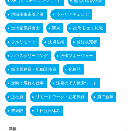
SE（システムエンジニア）
地元の有名企業
地域未来牽引企業
キャリアチェンジ
土地家屋調査士
関東
20代 初めて転職
フルリモート
技術営業
登録販売者
ハウスクリーニング
声優マネージャー
鉄道乗務員・船舶乗務員
化粧品
定時で帰れる仕事
注目の求人検索ワード
正社員
リモートワーク・在宅勤務
第二新卒
未経験
土日祝日休み
職種