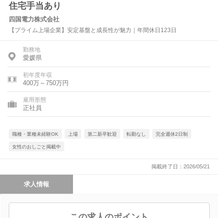
住宅手当あり
四国電力株式会社
【プライム上場企業】安定基盤と成長性が魅力｜年間休日123日
勤務地
愛媛県
初年度年収
400万～750万円
雇用形態
正社員
職種・業種未経験OK
上場
第二新卒歓迎
転勤なし
完全週休2日制
女性のおしごと掲載中
掲載終了日：2026/05/21
求人情報
この求人のポイント