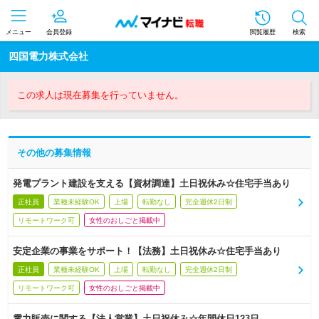
メニュー
会員登録
閲覧履歴
検索
四国電力株式会社
この求人は現在募集を行っていません。
その他の募集情報
発電プラント建設を支える【資材調達】土日祝休み☆住宅手当あり
正社員
業種未経験OK
上場
転勤なし
完全週休2日制
リモートワーク可
女性のおしごと掲載中
安定企業の事業をサポート！【法務】土日祝休み☆住宅手当あり
正社員
業種未経験OK
上場
転勤なし
完全週休2日制
リモートワーク可
女性のおしごと掲載中
電力販売に関する【法人営業】土日祝休み☆年間休日123日