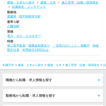
建築・土木から探す
>
建築・土木
>
施工管理・設備・環境保全
>
設備保全・メンテナンス
勤務地
愛媛県
西宇和郡伊方町
最寄り駅
八幡浜駅
業種
電力・ガス・エネルギー
特徴
第二新卒歓迎
退職金制度あり
「女性のおしごと」掲載中
地域
限定社員
年間休日120日以上
転職TOP
建築・土木から探す
建築・土木
施工管理・設備・環境保全
設
職種から転職・求人情報を探す
勤務地から転職・求人情報を探す