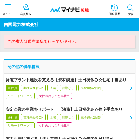
メニュー
会員登録
閲覧履歴
検索
四国電力株式会社
この求人は現在募集を行っていません。
その他の募集情報
発電プラント建設を支える【資材調達】土日祝休み☆住宅手当あり
正社員
業種未経験OK
上場
転勤なし
完全週休2日制
リモートワーク可
女性のおしごと掲載中
安定企業の事業をサポート！【法務】土日祝休み☆住宅手当あり
正社員
業種未経験OK
上場
転勤なし
完全週休2日制
リモートワーク可
女性のおしごと掲載中
電力販売に関する【法人営業】土日祝休み☆年間休日123日