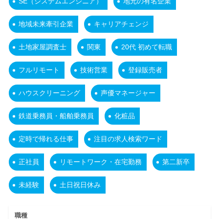
SE（システムエンジニア）
地元の有名企業
地域未来牽引企業
キャリアチェンジ
土地家屋調査士
関東
20代 初めて転職
フルリモート
技術営業
登録販売者
ハウスクリーニング
声優マネージャー
鉄道乗務員・船舶乗務員
化粧品
定時で帰れる仕事
注目の求人検索ワード
正社員
リモートワーク・在宅勤務
第二新卒
未経験
土日祝日休み
職種