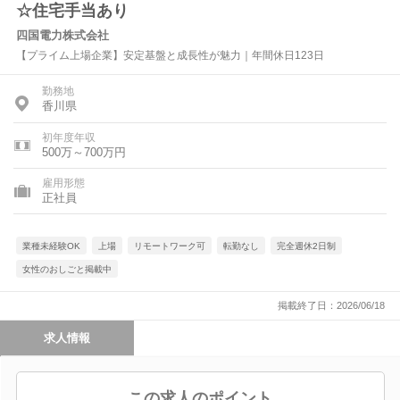
☆住宅手当あり
四国電力株式会社
【プライム上場企業】安定基盤と成長性が魅力｜年間休日123日
勤務地
香川県
初年度年収
500万～700万円
雇用形態
正社員
業種未経験OK
上場
リモートワーク可
転勤なし
完全週休2日制
女性のおしごと掲載中
掲載終了日：2026/06/18
求人情報
この求人のポイント