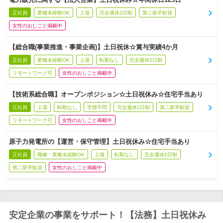
正社員
業種未経験OK
上場
完全週休2日制
第二新卒歓迎
女性のおしごと掲載中
【総合職(事業推進・事業企画)】土日祝休☆賞与実績4か月
正社員
業種未経験OK
上場
転勤なし
完全週休2日制
リモートワーク可
女性のおしごと掲載中
【技術系総合職】オープンポジション☆土日祝休み☆住宅手当あり
正社員
上場
転勤なし
学歴不問
完全週休2日制
第二新卒歓迎
リモートワーク可
女性のおしごと掲載中
原子力発電所の【運営・保守管理】土日祝休み☆住宅手当あり
正社員
職種・業種未経験OK
上場
転勤なし
完全週休2日制
第二新卒歓迎
女性のおしごと掲載中
安定企業の事業をサポート！【法務】土日祝休み