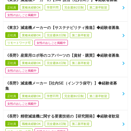
正社員
業種未経験OK
学歴不問
完全週休2日制
第二新卒歓迎
女性のおしごと掲載中
《東京》減速機メーカーの【サステナビリティ推進】◆経験者募集
正社員
業種未経験OK
完全週休2日制
第二新卒歓迎
リモートワーク可
女性のおしごと掲載中
《長野》産業用ロボ等のコアパーツの【資材・購買】◆経験者募集
正社員
業種未経験OK
完全週休2日制
第二新卒歓迎
女性のおしごと掲載中
《長野》減速機メーカー【社内SE（インフラ保守）】◆経験者募
集
正社員
業種未経験OK
学歴不問
完全週休2日制
第二新卒歓迎
女性のおしごと掲載中
《長野》精密減速機に関する要素技術の【研究開発】◆経験者歓迎
正社員
職種未経験OK
完全週休2日制
第二新卒歓迎