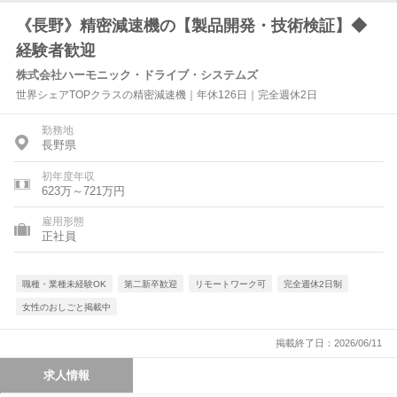
《長野》精密減速機の【製品開発・技術検証】◆
経験者歓迎
株式会社ハーモニック・ドライブ・システムズ
世界シェアTOPクラスの精密減速機｜年休126日｜完全週休2日
勤務地
長野県
初年度年収
623万～721万円
雇用形態
正社員
職種・業種未経験OK
第二新卒歓迎
リモートワーク可
完全週休2日制
女性のおしごと掲載中
掲載終了日：2026/06/11
求人情報