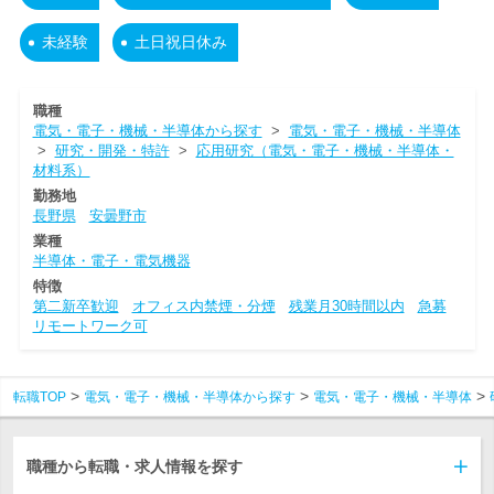
未経験
土日祝日休み
職種
電気・電子・機械・半導体から探す
>
電気・電子・機械・半導体
>
研究・開発・特許
>
応用研究（電気・電子・機械・半導体・
材料系）
勤務地
長野県
安曇野市
業種
半導体・電子・電気機器
特徴
第二新卒歓迎
オフィス内禁煙・分煙
残業月30時間以内
急募
リモートワーク可
転職TOP
電気・電子・機械・半導体から探す
電気・電子・機械・半導体
職種から転職・求人情報を探す