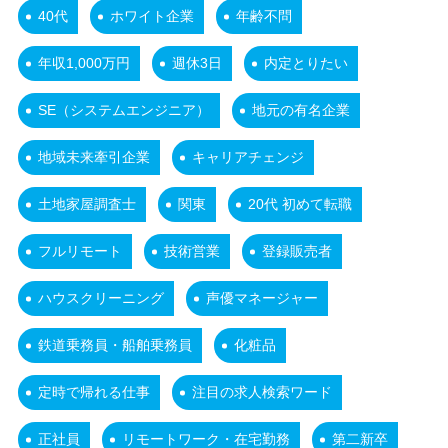
40代
ホワイト企業
年齢不問
年収1,000万円
週休3日
内定とりたい
SE（システムエンジニア）
地元の有名企業
地域未来牽引企業
キャリアチェンジ
土地家屋調査士
関東
20代 初めて転職
フルリモート
技術営業
登録販売者
ハウスクリーニング
声優マネージャー
鉄道乗務員・船舶乗務員
化粧品
定時で帰れる仕事
注目の求人検索ワード
正社員
リモートワーク・在宅勤務
第二新卒