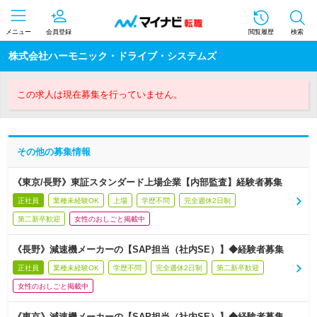
メニュー
会員登録
閲覧履歴
検索
株式会社ハーモニック・ドライブ・システムズ
この求人は現在募集を行っていません。
その他の募集情報
《東京/長野》東証スタンダード上場企業【内部監査】経験者募集
正社員
業種未経験OK
上場
学歴不問
完全週休2日制
第二新卒歓迎
女性のおしごと掲載中
《長野》減速機メーカーの【SAP担当（社内SE）】◆経験者募集
正社員
業種未経験OK
学歴不問
完全週休2日制
第二新卒歓迎
女性のおしごと掲載中
《東京》減速機メーカーの【SAP担当（社内SE）】◆経験者募集