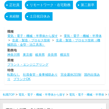
正社員
リモートワーク・在宅勤務
第二新卒
未経験
土日祝日休み
職種
電気・電子・機械・半導体から探す
>
電気・電子・機械・半導体
>
生産・製造・プロセス技術
>
生産・製造・プロセス技術（機
械部品・金型・治工具系）
勤務地
神奈川県
東京都
岐阜県
奈良県
横浜市
業種
プラント・エンジニアリング
特徴
転勤なし
社員食堂・食事補助あり
完全週休2日制
国内出張あ
り
ブランクOK
転職TOP
電気・電子・機械・半導体から探す
電気・電子・機械・半導体