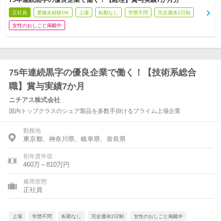
正社員
業種未経験OK
上場
転勤なし
学歴不問
完全週休2日制
女性のおしごと掲載中
75年連続黒字の優良企業で働く！【技術系総合
職】賞与実績7か月
ニチアス株式会社
国内トップクラスのシェア製品を多数手掛けるプライム上場企業
勤務地
東京都、神奈川県、岐阜県、奈良県
初年度年収
460万～810万円
雇用形態
正社員
上場
学歴不問
転勤なし
完全週休2日制
女性のおしごと掲載中