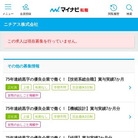
メニュー
会員登録
閲覧履歴
検索
ニチアス株式会社
この求人は現在募集を行っていません。
その他の募集情報
75年連続黒字の優良企業で働く！【技術系総合職】賞与実績7か月
正社員
上場
転勤なし
学歴不問
完全週休2日制
女性のおしごと掲載中
75年連続黒字の優良企業で働く！【機械設計】賞与実績7か月分
正社員
上場
転勤なし
学歴不問
完全週休2日制
女性のおしごと掲載中
75年連続黒字の優良企業で働く！【経理】賞与実績7か月分