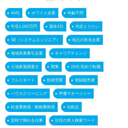
40代
ホワイト企業
年齢不問
年収1,000万円
週休3日
内定とりたい
SE（システムエンジニア）
地元の有名企業
地域未来牽引企業
キャリアチェンジ
土地家屋調査士
関東
20代 初めて転職
フルリモート
技術営業
登録販売者
ハウスクリーニング
声優マネージャー
鉄道乗務員・船舶乗務員
化粧品
定時で帰れる仕事
注目の求人検索ワード