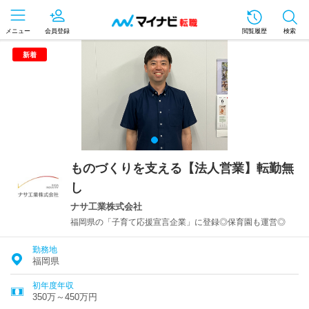
メニュー
会員登録
閲覧履歴
検索
新着
ものづくりを支える【法人営業】転勤無
し
ナサ工業株式会社
福岡県の「子育て応援宣言企業」に登録◎保育園も運営◎
勤務地
福岡県
初年度年収
350万～450万円