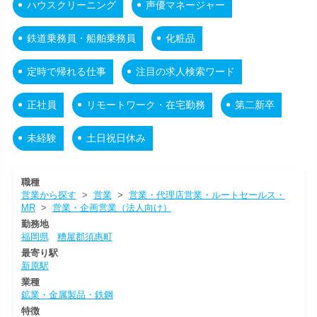
ハウスクリーニング
声優マネージャー
鉄道乗務員・船舶乗務員
化粧品
定時で帰れる仕事
注目の求人検索ワード
正社員
リモートワーク・在宅勤務
第二新卒
未経験
土日祝日休み
職種
営業から探す
>
営業
>
営業・代理店営業・ルートセールス・
MR
>
営業・企画営業（法人向け）
勤務地
福岡県
糟屋郡須惠町
最寄り駅
新原駅
業種
鉱業・金属製品・鉄鋼
特徴