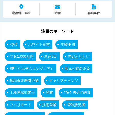
勤務地・本社
職種
詳細条件
注目のキーワード
40代
ホワイト企業
年齢不問
年収1,000万円
週休3日
内定とりたい
SE（システムエンジニア）
地元の有名企業
地域未来牽引企業
キャリアチェンジ
土地家屋調査士
関東
20代 初めて転職
フルリモート
技術営業
登録販売者