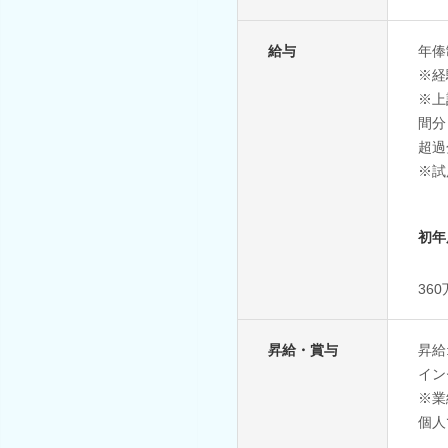
給与
年俸制
※経
※上
間分
超過
※試
初年
36
昇給・賞与
昇給
イン
※業
個人