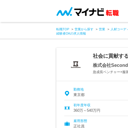
転職TOP
営業から探す
営業
人材コーデ
経験者OKの求人情報
社会に貢献す
株式会社Second
急成長ベンチャー×服装
勤務地
東京都
初年度年収
360万～540万円
雇用形態
正社員