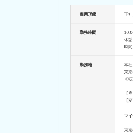
雇用形態
正社
勤務時間
10:0
休憩
時間
勤務地
本社
東京
※転
【雇
【変
マイ
東京