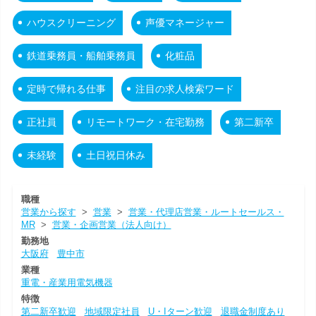
ハウスクリーニング
声優マネージャー
鉄道乗務員・船舶乗務員
化粧品
定時で帰れる仕事
注目の求人検索ワード
正社員
リモートワーク・在宅勤務
第二新卒
未経験
土日祝日休み
職種
営業から探す
>
営業
>
営業・代理店営業・ルートセールス・
MR
>
営業・企画営業（法人向け）
勤務地
大阪府
豊中市
業種
重電・産業用電気機器
特徴
第二新卒歓迎
地域限定社員
U・Iターン歓迎
退職金制度あり