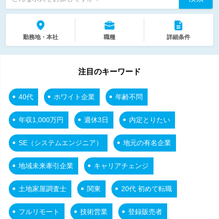
勤務地・本社
職種
詳細条件
注目のキーワード
40代
ホワイト企業
年齢不問
年収1,000万円
週休3日
内定とりたい
SE（システムエンジニア）
地元の有名企業
地域未来牽引企業
キャリアチェンジ
土地家屋調査士
関東
20代 初めて転職
フルリモート
技術営業
登録販売者