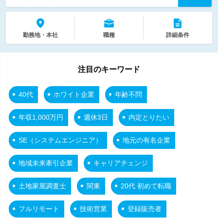
勤務地・本社
職種
詳細条件
注目のキーワード
40代
ホワイト企業
年齢不問
年収1,000万円
週休3日
内定とりたい
SE（システムエンジニア）
地元の有名企業
地域未来牽引企業
キャリアチェンジ
土地家屋調査士
関東
20代 初めて転職
フルリモート
技術営業
登録販売者