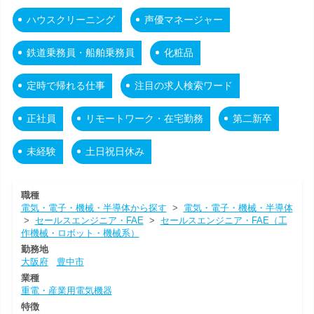
ハウスクリーニング
声優マネージャー
鉄道乗務員・船舶乗務員
化粧品
定時で帰れる仕事
注目の求人検索ワード
正社員
リモートワーク・在宅勤務
第二新卒
未経験
土日祝日休み
職種
電気・電子・機械・半導体から探す
>
電気・電子・機械・半導体
>
セールスエンジニア・FAE
>
セールスエンジニア・FAE（工
作機械・ロボット・機械系）
勤務地
大阪府
豊中市
業種
重電・産業用電気機器
特徴