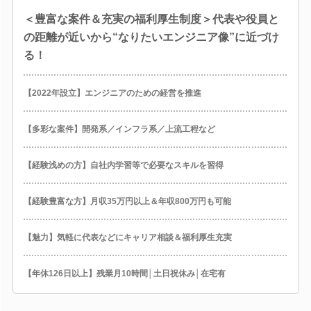
＜豊富な案件＆充実の福利厚生制度＞代表や役員と
の距離が近いから“なりたいエンジニア像”に近づけ
る！
【2022年設立】エンジニアのための経営を推進
【多彩な案件】開発系／インフラ系／上流工程など
【経験浅めの方】自社内学習等で必要なスキルを習得
【経験豊富な方】月収35万円以上＆年収800万円も可能
【魅力】気軽に代表などにキャリア相談＆福利厚生充実
【年休126日以上】残業月10時間│土日祝休み│在宅有