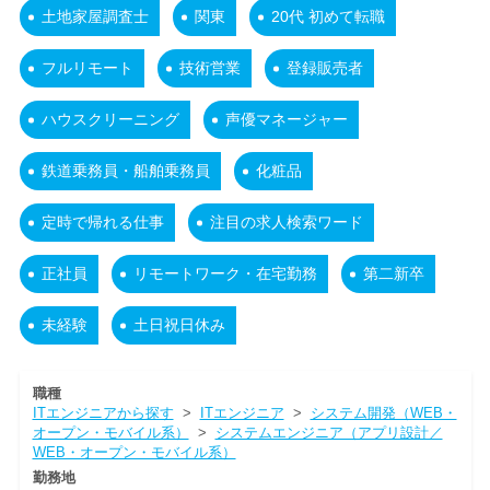
土地家屋調査士
関東
20代 初めて転職
フルリモート
技術営業
登録販売者
ハウスクリーニング
声優マネージャー
鉄道乗務員・船舶乗務員
化粧品
定時で帰れる仕事
注目の求人検索ワード
正社員
リモートワーク・在宅勤務
第二新卒
未経験
土日祝日休み
職種
ITエンジニアから探す
>
ITエンジニア
>
システム開発（WEB・
オープン・モバイル系）
>
システムエンジニア（アプリ設計／
WEB・オープン・モバイル系）
勤務地