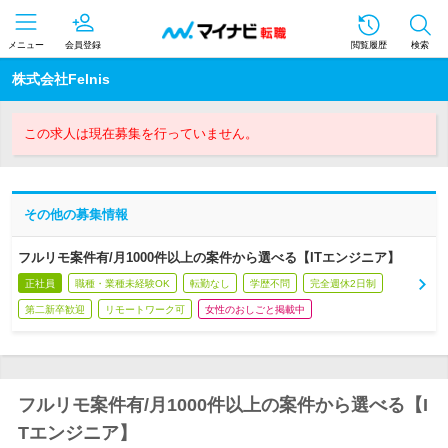
メニュー
会員登録
閲覧履歴
検索
株式会社Felnis
この求人は現在募集を行っていません。
その他の募集情報
フルリモ案件有/月1000件以上の案件から選べる【ITエンジニア】
正社員
職種・業種未経験OK
転勤なし
学歴不問
完全週休2日制
第二新卒歓迎
リモートワーク可
女性のおしごと掲載中
フルリモ案件有/月1000件以上の案件から選べる【I
Tエンジニア】