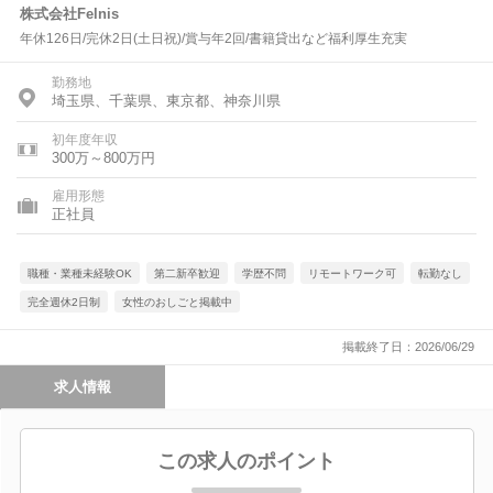
株式会社Felnis
年休126日/完休2日(土日祝)/賞与年2回/書籍貸出など福利厚生充実
勤務地
埼玉県、千葉県、東京都、神奈川県
初年度年収
300万～800万円
雇用形態
正社員
職種・業種未経験OK
第二新卒歓迎
学歴不問
リモートワーク可
転勤なし
完全週休2日制
女性のおしごと掲載中
掲載終了日：2026/06/29
求人情報
この求人のポイント