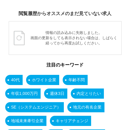
閲覧履歴からオススメのまだ見ていない求人
情報の読み込みに失敗しました。
画面の更新をしても表示されない場合は、しばらく
経ってから再度お試しください。
注目のキーワード
40代
ホワイト企業
年齢不問
年収1,000万円
週休3日
内定とりたい
SE（システムエンジニア）
地元の有名企業
地域未来牽引企業
キャリアチェンジ