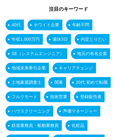
注目のキーワード
40代
ホワイト企業
年齢不問
年収1,000万円
週休3日
内定とりたい
SE（システムエンジニア）
地元の有名企業
地域未来牽引企業
キャリアチェンジ
土地家屋調査士
関東
20代 初めて転職
フルリモート
技術営業
登録販売者
ハウスクリーニング
声優マネージャー
鉄道乗務員・船舶乗務員
化粧品