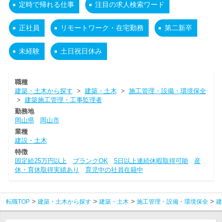
定時で帰れる仕事
注目の求人検索ワード
正社員
リモートワーク・在宅勤務
第二新卒
未経験
土日祝日休み
職種
建築・土木から探す
>
建築・土木
>
施工管理・設備・環境保全
>
建築施工管理・工事監理者
勤務地
岡山県
岡山市
業種
建設・土木
特徴
固定給25万円以上
ブランクOK
5日以上連続休暇取得可能
産
休・育休取得実績あり
育児中の社員在籍中
転職TOP
建築・土木から探す
建築・土木
施工管理・設備・環境保全
建