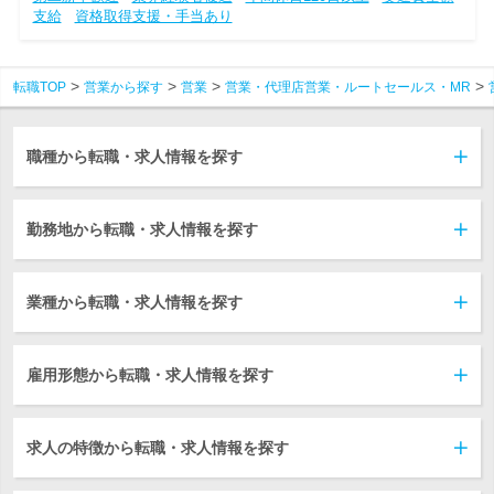
支給
資格取得支援・手当あり
転職TOP
営業から探す
営業
営業・代理店営業・ルートセールス・MR
職種から転職・求人情報を探す
勤務地から転職・求人情報を探す
業種から転職・求人情報を探す
雇用形態から転職・求人情報を探す
求人の特徴から転職・求人情報を探す