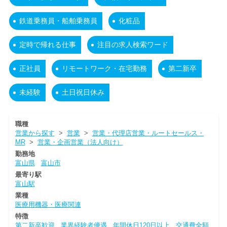
鉄道乗務員・船舶乗務員
化粧品
定時で帰れる仕事
注目の求人検索ワード
正社員
リモートワーク・在宅勤務
第二新卒
未経験
土日祝日休み
職種
営業から探す
>
営業
>
営業・代理店営業・ルートセールス・
MR
>
営業・企画営業（法人向け）
勤務地
富山県
富山市
最寄り駅
富山駅
業種
医療用機器・医療関連
特徴
第二新卒歓迎
業界経験者優遇
年間休日120日以上
交通費全額