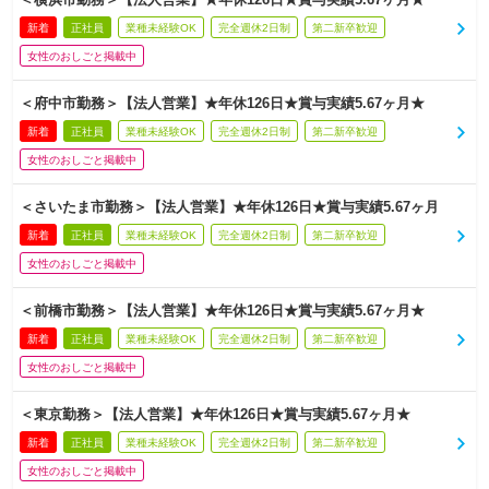
新着
正社員
業種未経験OK
完全週休2日制
第二新卒歓迎
女性のおしごと掲載中
＜府中市勤務＞【法人営業】★年休126日★賞与実績5.67ヶ月★
新着
正社員
業種未経験OK
完全週休2日制
第二新卒歓迎
女性のおしごと掲載中
＜さいたま市勤務＞【法人営業】★年休126日★賞与実績5.67ヶ月
新着
正社員
業種未経験OK
完全週休2日制
第二新卒歓迎
女性のおしごと掲載中
＜前橋市勤務＞【法人営業】★年休126日★賞与実績5.67ヶ月★
新着
正社員
業種未経験OK
完全週休2日制
第二新卒歓迎
女性のおしごと掲載中
＜東京勤務＞【法人営業】★年休126日★賞与実績5.67ヶ月★
新着
正社員
業種未経験OK
完全週休2日制
第二新卒歓迎
女性のおしごと掲載中