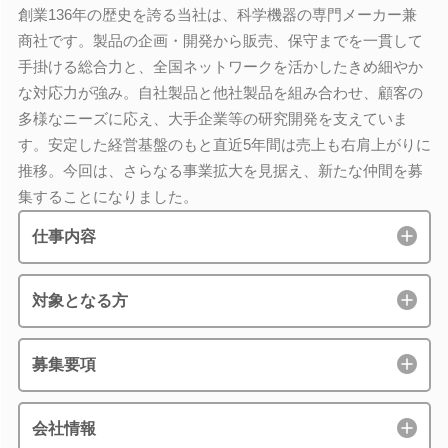
創業136年の歴史を誇る当社は、科学機器の専門メーカー兼
商社です。製品の企画・開発から販売、保守までを一貫して
手掛ける総合力と、全国ネットワークを活かしたきめ細やか
な対応力が強み。自社製品と他社製品を組み合わせ、顧客の
多様なニーズに応え、大手企業等の研究開発を支えていま
す。安定した経営基盤のもと直近5年間は売上も右肩上がりに
推移。今回は、さらなる事業拡大を見据え、新たな仲間を募
集することになりました。
仕事内容
対象となる方
募集要項
会社情報