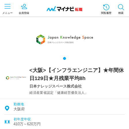
メニュー
会員登録
閲覧履歴
検索
<大阪>【インフラエンジニア】★年間休
日129日★月残業平均8h
日本ナレッジスペース株式会社
経済産業省認定「健康経営優良法人」
勤務地
大阪府
初年度年収
410万～620万円