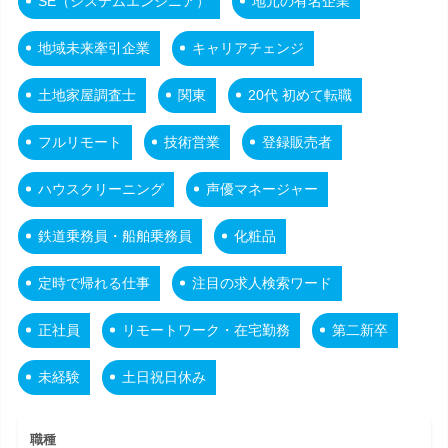
SE（システムエンジニア）
地元の有名企業
地域未来牽引企業
キャリアチェンジ
土地家屋調査士
関東
20代 初めて転職
フルリモート
技術営業
登録販売者
ハウスクリーニング
声優マネージャー
鉄道乗務員・船舶乗務員
化粧品
定時で帰れる仕事
注目の求人検索ワード
正社員
リモートワーク・在宅勤務
第二新卒
未経験
土日祝日休み
職種