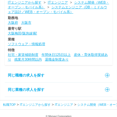
ITエンジニアから探す
>
ITエンジニア
>
システム開発（WEB・
オープン・モバイル系）
>
システムエンジニア（DB・ミドルウ
ェア設計／WEB・オープン・モバイル系）
勤務地
大阪府
大阪市
最寄り駅
大阪梅田(阪急線)駅
業種
ソフトウェア・情報処理
特徴
社宅・家賃補助制度
年間休日125日以上
産休・育休取得実績あ
り
残業月30時間以内
退職金制度あり
同じ職種の求人を探す
同じ業種の求人を探す
転職TOP
ITエンジニアから探す
ITエンジニア
システム開発（WEB・オー
© Mynavi Corporation