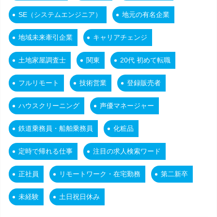
SE（システムエンジニア）
地元の有名企業
地域未来牽引企業
キャリアチェンジ
土地家屋調査士
関東
20代 初めて転職
フルリモート
技術営業
登録販売者
ハウスクリーニング
声優マネージャー
鉄道乗務員・船舶乗務員
化粧品
定時で帰れる仕事
注目の求人検索ワード
正社員
リモートワーク・在宅勤務
第二新卒
未経験
土日祝日休み