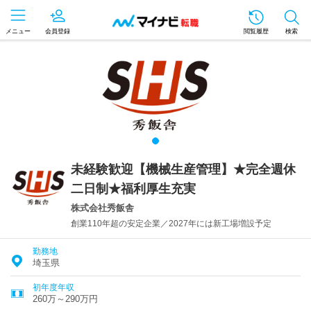
メニュー
会員登録
閲覧履歴
検索
未経験歓迎【機械生産管理】★完全週休
二日制★福利厚生充実
株式会社秀飯舎
創業110年超の安定企業／2027年には新工場増設予定
勤務地
埼玉県
初年度年収
260万～290万円