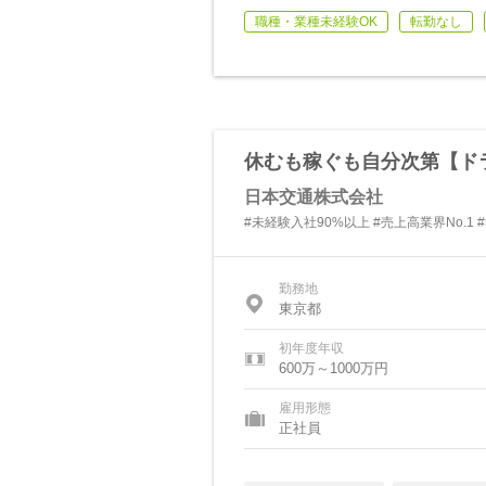
職種・業種未経験OK
転勤なし
休むも稼ぐも自分次第【ド
日本交通株式会社
#未経験入社90%以上 #売上高業界No.1 
勤務地
東京都
初年度年収
600万～1000万円
雇用形態
正社員