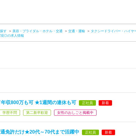
探す
美容・ブライダル・ホテル・交通
交通・運輸
タクシードライバー・ハイヤ
実現◎の求人情報
年収800万も可 ★1週間の連休も可
正社員
新着
学歴不問
第二新卒歓迎
女性のおしごと掲載中
通免許だけ★20代～70代まで活躍中
正社員
新着