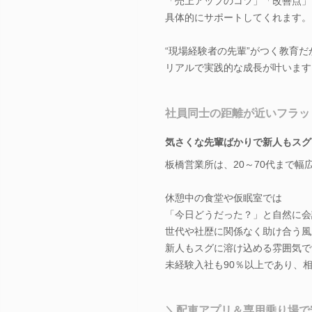
「売上アップのコツ」「改善点」
具体的にサポートしてくれます。
“現場経験者の先輩”がつく教育だ
リアルで実践的な成長が叶います
社員同士の距離が近いフラッ
気さくな先輩ばかりで新人もスグ
板橋営業所は、20～70代まで幅
休憩中の食堂や仮眠室では
「今日どうだった？」と自然に会
世代や社歴に関係なく助け合う風
新人もスグに溶け込める雰囲気で
未経験入社も90％以上であり、
＼配車アプリ＆専用乗り場で