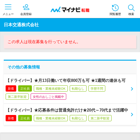
メニュー
会員登録
閲覧履歴
検索
日本交通株式会社
この求人は現在募集を行っていません。
その他の募集情報
【ドライバー】★月13日働いて年収800万も可 ★1週間の連休も可
新着
正社員
職種・業種未経験OK
転勤なし
学歴不問
第二新卒歓迎
女性のおしごと掲載中
【ドライバー】★応募条件は普通免許だけ★20代～70代まで活躍中
新着
正社員
職種・業種未経験OK
転勤なし
第二新卒歓迎