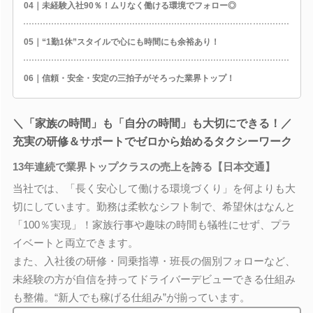
04｜未経験入社90％！ムリなく働ける環境でフォロー◎
05｜“1勤1休”スタイルで心にも時間にも余裕あり！
06｜信頼・安全・安定の三拍子がそろった業界トップ！
＼「家族の時間」も「自分の時間」も大切にできる！／
充実の研修＆サポートでゼロから始めるタクシーワーク
13年連続で業界トップクラスの売上を誇る【日本交通】
当社では、「長く安心して働ける環境づくり」を何よりも大
切にしています。勤務は柔軟なシフト制で、希望休はなんと
「100％実現」！家族行事や趣味の時間も犠牲にせず、プラ
イベートと両立できます。
また、入社後の研修・同乗指導・班長の個別フォローなど、
未経験の方が自信を持ってドライバーデビューできる仕組み
も整備。“新人でも稼げる仕組み”が揃っています。