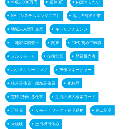
年収1,000万円
週休3日
内定とりたい
SE（システムエンジニア）
地元の有名企業
地域未来牽引企業
キャリアチェンジ
土地家屋調査士
関東
20代 初めて転職
フルリモート
技術営業
登録販売者
ハウスクリーニング
声優マネージャー
鉄道乗務員・船舶乗務員
化粧品
定時で帰れる仕事
注目の求人検索ワード
正社員
リモートワーク・在宅勤務
第二新卒
未経験
土日祝日休み