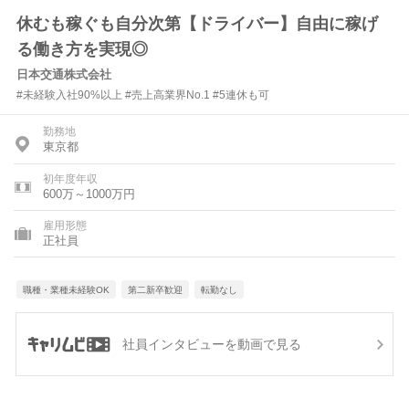
休むも稼ぐも自分次第【ドライバー】自由に稼げ
る働き方を実現◎
日本交通株式会社
#未経験入社90%以上 #売上高業界No.1 #5連休も可
勤務地
東京都
初年度年収
600万～1000万円
雇用形態
正社員
職種・業種未経験OK
第二新卒歓迎
転勤なし
社員インタビューを動画で見る