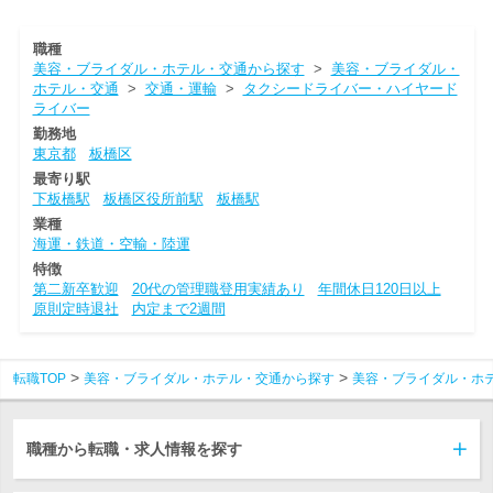
職種
美容・ブライダル・ホテル・交通から探す
>
美容・ブライダル・
ホテル・交通
>
交通・運輸
>
タクシードライバー・ハイヤード
ライバー
勤務地
東京都
板橋区
最寄り駅
下板橋駅
板橋区役所前駅
板橋駅
業種
海運・鉄道・空輸・陸運
特徴
第二新卒歓迎
20代の管理職登用実績あり
年間休日120日以上
原則定時退社
内定まで2週間
転職TOP
美容・ブライダル・ホテル・交通から探す
美容・ブライダル・ホ
職種から転職・求人情報を探す