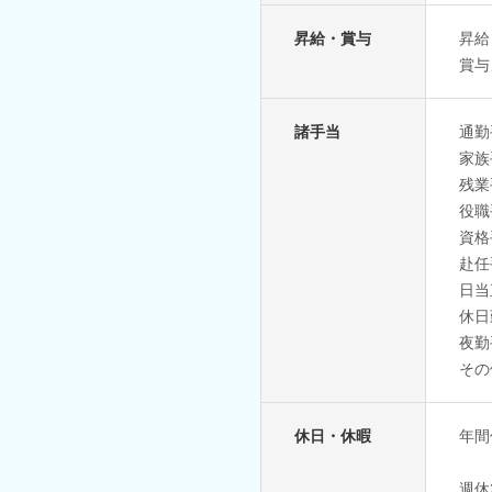
昇給・賞与
昇給
賞与
諸手当
通勤
家族
残業
役職
資格
赴任
日当
休日
夜勤
その
休日・休暇
年間
週休