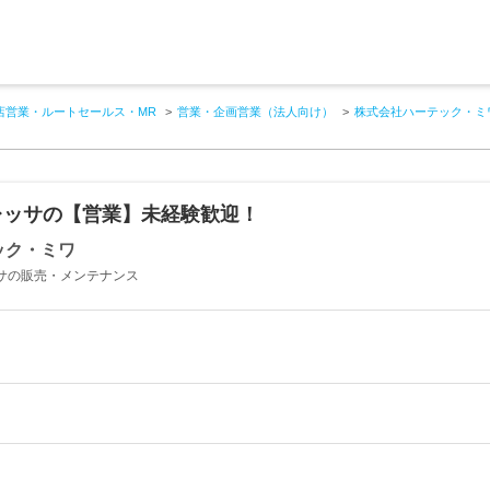
店営業・ルートセールス・MR
営業・企画営業（法人向け）
株式会社ハーテック・ミ
レッサの【営業】未経験歓迎！
ック・ミワ
ッサの販売・メンテナンス