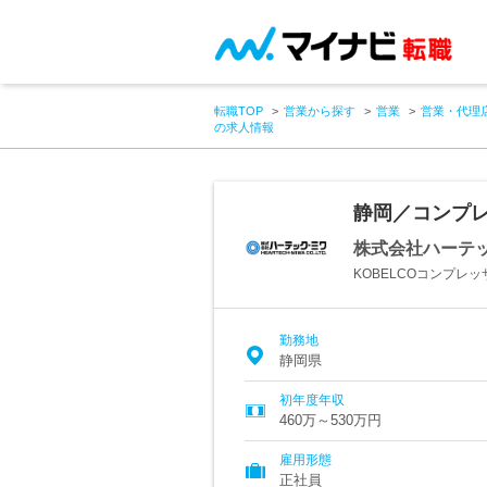
転職TOP
営業から探す
営業
営業・代理
の求人情報
静岡／コンプ
株式会社ハーテ
KOBELCOコンプレ
勤務地
静岡県
初年度年収
460万～530万円
雇用形態
正社員