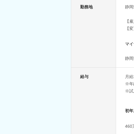
勤務地
静岡
【雇
【変
マイ
静岡
給与
月給
※年
※試
初年
46