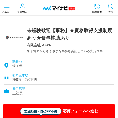
メニュー
会員登録
閲覧履歴
検索
未経験歓迎【事務】★資格取得支援制度
あり★食事補助あり
有限会社SOWA
東京電力からさまざまな業務を委託している安定企業
勤務地
埼玉県
初年度年収
260万～270万円
雇用形態
正社員
応募フォームへ進む
志望動機・自己PR不要