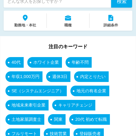
検索
どんな求人をお探しですか？
勤務地・本社
職種
詳細条件
注目のキーワード
40代
ホワイト企業
年齢不問
年収1,000万円
週休3日
内定とりたい
SE（システムエンジニア）
地元の有名企業
地域未来牽引企業
キャリアチェンジ
土地家屋調査士
関東
20代 初めて転職
フルリモート
技術営業
登録販売者