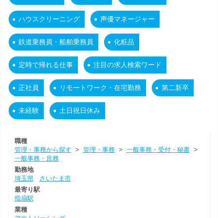
ハウスクリーニング
声優マネージャー
鉄道乗務員・船舶乗務員
化粧品
定時で帰れる仕事
注目の求人検索ワード
正社員
リモートワーク・在宅勤務
第二新卒
未経験
土日祝日休み
職種
管理・事務から探す
>
管理・事務
>
一般事務・受付・秘書
>
一般事務・庶務
勤務地
埼玉県
さいたま市
最寄り駅
指扇駅
業種