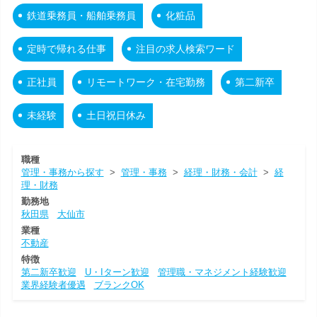
鉄道乗務員・船舶乗務員
化粧品
定時で帰れる仕事
注目の求人検索ワード
正社員
リモートワーク・在宅勤務
第二新卒
未経験
土日祝日休み
職種
管理・事務から探す
>
管理・事務
>
経理・財務・会計
>
経
理・財務
勤務地
秋田県
大仙市
業種
不動産
特徴
第二新卒歓迎
U・Iターン歓迎
管理職・マネジメント経験歓迎
業界経験者優遇
ブランクOK