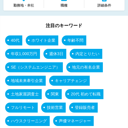
勤務地・本社
職種
詳細条件
注目のキーワード
40代
ホワイト企業
年齢不問
年収1,000万円
週休3日
内定とりたい
SE（システムエンジニア）
地元の有名企業
地域未来牽引企業
キャリアチェンジ
土地家屋調査士
関東
20代 初めて転職
フルリモート
技術営業
登録販売者
ハウスクリーニング
声優マネージャー