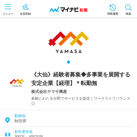
メニュー
会員登録
閲覧履歴
検索
《大仙》経験者募集◆多事業を展開する
安定企業【経理】＊転勤無
株式会社ヤマサ興産
多岐にわたる分野でサービスを提供｜ワークライフバランス
◎
勤務地
秋田県
初年度年収
300万～400万円