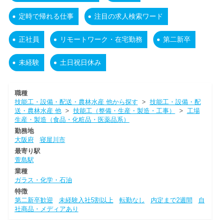
定時で帰れる仕事
注目の求人検索ワード
正社員
リモートワーク・在宅勤務
第二新卒
未経験
土日祝日休み
職種
技能工・設備・配送・農林水産 他から探す
>
技能工・設備・配
送・農林水産 他
>
技能工（整備・生産・製造・工事）
>
工場
生産・製造（食品・化粧品・医薬品系）
勤務地
大阪府
寝屋川市
最寄り駅
萱島駅
業種
ガラス・化学・石油
特徴
第二新卒歓迎
未経験入社5割以上
転勤なし
内定まで2週間
自
社商品・メディアあり