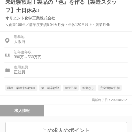
未経験歓迎！製品の『色』を作る【製造スタッ
フ】土日休み♪
オリヱント化学工業株式会社
＼創業108年／前年度実績6.04カ月分・年休120日以上・残業月4h
勤務地
大阪府
初年度年収
390万～560万円
雇用形態
正社員
職種・業種未経験OK
第二新卒歓迎
学歴不問
転勤なし
完全週休2日制
掲載終了日：2026/06/22
求人情報
この求人のポイント