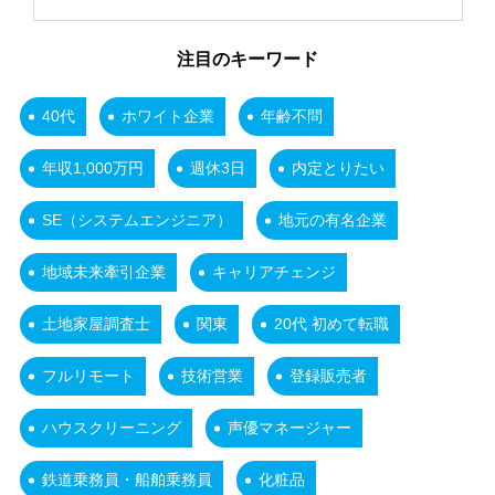
注目のキーワード
40代
ホワイト企業
年齢不問
年収1,000万円
週休3日
内定とりたい
SE（システムエンジニア）
地元の有名企業
地域未来牽引企業
キャリアチェンジ
土地家屋調査士
関東
20代 初めて転職
フルリモート
技術営業
登録販売者
ハウスクリーニング
声優マネージャー
鉄道乗務員・船舶乗務員
化粧品