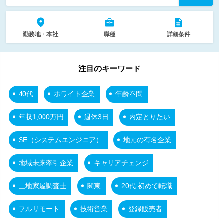
勤務地・本社
職種
詳細条件
注目のキーワード
40代
ホワイト企業
年齢不問
年収1,000万円
週休3日
内定とりたい
SE（システムエンジニア）
地元の有名企業
地域未来牽引企業
キャリアチェンジ
土地家屋調査士
関東
20代 初めて転職
フルリモート
技術営業
登録販売者