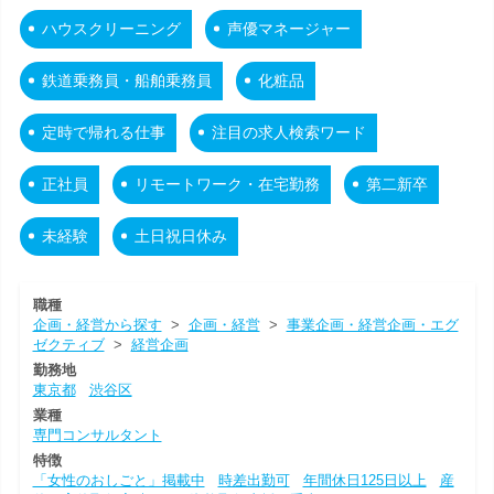
ハウスクリーニング
声優マネージャー
鉄道乗務員・船舶乗務員
化粧品
定時で帰れる仕事
注目の求人検索ワード
正社員
リモートワーク・在宅勤務
第二新卒
未経験
土日祝日休み
職種
企画・経営から探す
>
企画・経営
>
事業企画・経営企画・エグ
ゼクティブ
>
経営企画
勤務地
東京都
渋谷区
業種
専門コンサルタント
特徴
「女性のおしごと」掲載中
時差出勤可
年間休日125日以上
産