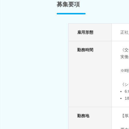
募集要項
雇用形態
正社
勤務時間
《交
実働
※時
《シ
6
1
勤務地
【厚