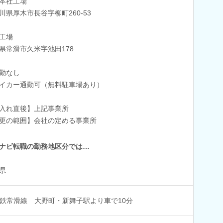
本社工場
川県厚木市長谷字柳町260-53
工場
県常滑市久米字池田178
勤なし
イカー通勤可（無料駐車場あり）
入れ直後】上記事業所
更の範囲】会社の定める事業所
ナビ転職の勤務地区分では…
県
鉄常滑線 大野町・新舞子駅より車で10分