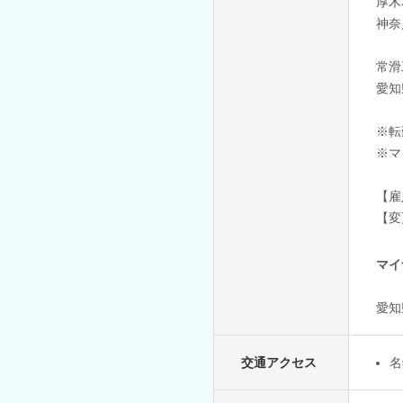
厚木
神奈
常滑
愛知
※転
※マ
【雇
【変
マイ
愛知
交通アクセス
名