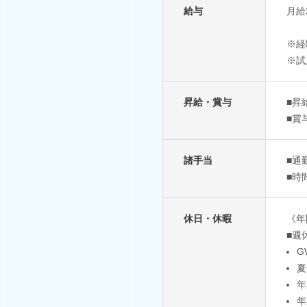
給与
月給2
※経
※試
昇給・賞与
■昇
■賞
諸手当
■通
■時
休日・休暇
《年
■週
G
夏
年
年