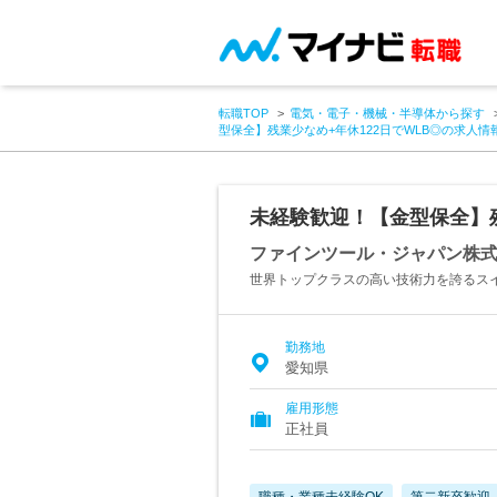
転職TOP
電気・電子・機械・半導体から探す
型保全】残業少なめ+年休122日でWLB◎の求人情
未経験歓迎！【金型保全】残
ファインツール・ジャパン株
世界トップクラスの高い技術力を誇るス
勤務地
愛知県
雇用形態
正社員
職種・業種未経験OK
第二新卒歓迎