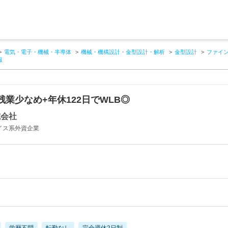
電気・電子・機械・半導体
機械・機構設計・金型設計・解析
金型設計
ファイ
報
業少なめ+年休122日でWLB◎
式会社
イス系外資企業
学歴不問
転勤なし
完全週休2日制