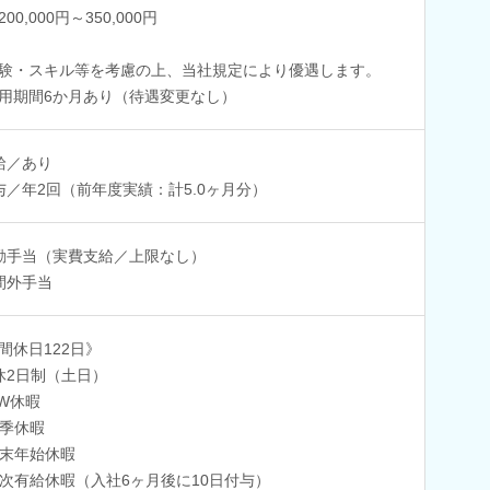
00,000円～350,000円
験・スキル等を考慮の上、当社規定により優遇します。
用期間6か月あり（待遇変更なし）
給／あり
与／年2回（前年度実績：計5.0ヶ月分）
勤手当（実費支給／上限なし）
間外手当
間休日122日》
休2日制（土日）
W休暇
季休暇
末年始休暇
次有給休暇（入社6ヶ月後に10日付与）