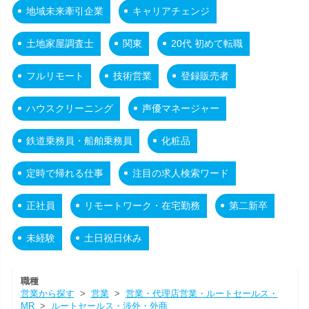
地域未来牽引企業
キャリアチェンジ
土地家屋調査士
関東
20代 初めて転職
フルリモート
技術営業
登録販売者
ハウスクリーニング
声優マネージャー
鉄道乗務員・船舶乗務員
化粧品
定時で帰れる仕事
注目の求人検索ワード
正社員
リモートワーク・在宅勤務
第二新卒
未経験
土日祝日休み
職種
営業から探す
>
営業
>
営業・代理店営業・ルートセールス・
MR
>
ルートセールス・渉外・外商