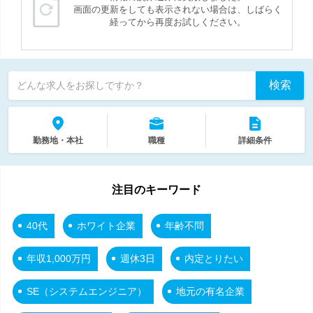
画面の更新をしても表示されない場合は、しばらく
経ってから再度お試しください。
検索
どんな求人をお探しですか？
勤務地・本社
職種
詳細条件
注目のキーワード
40代
ホワイト企業
年齢不問
年収1,000万円
週休3日
内定とりたい
SE（システムエンジニア）
地元の有名企業