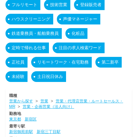
フルリモート
技術営業
登録販売者
ハウスクリーニング
声優マネージャー
鉄道乗務員・船舶乗務員
化粧品
定時で帰れる仕事
注目の求人検索ワード
正社員
リモートワーク・在宅勤務
第二新卒
未経験
土日祝日休み
職種
営業から探す
>
営業
>
営業・代理店営業・ルートセールス・
MR
>
営業・企画営業（法人向け）
勤務地
東京都
新宿区
最寄り駅
新宿御苑前駅
新宿三丁目駅