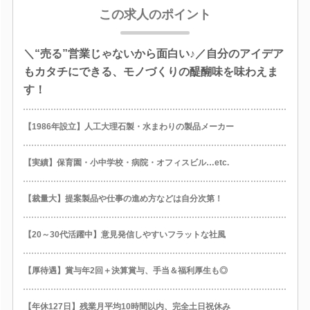
この求人のポイント
＼“売る”営業じゃないから面白い♪／自分のアイデア
もカタチにできる、モノづくりの醍醐味を味わえま
す！
【1986年設立】人工大理石製・水まわりの製品メーカー
【実績】保育園・小中学校・病院・オフィスビル…etc.
【裁量大】提案製品や仕事の進め方などは自分次第！
【20～30代活躍中】意見発信しやすいフラットな社風
【厚待遇】賞与年2回＋決算賞与、手当＆福利厚生も◎
【年休127日】残業月平均10時間以内、完全土日祝休み