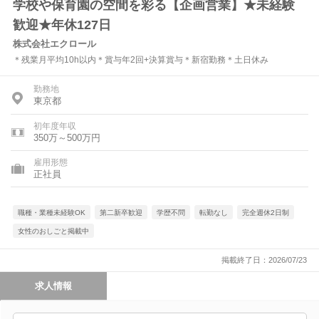
学校や保育園の空間を彩る【企画営業】★未経験
歓迎★年休127日
株式会社エクロール
＊残業月平均10h以内＊賞与年2回+決算賞与＊新宿勤務＊土日休み
勤務地
東京都
初年度年収
350万～500万円
雇用形態
正社員
職種・業種未経験OK
第二新卒歓迎
学歴不問
転勤なし
完全週休2日制
女性のおしごと掲載中
掲載終了日：2026/07/23
求人情報