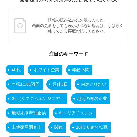
情報の読み込みに失敗しました。
画面の更新をしても表示されない場合は、しばらく
経ってから再度お試しください。
注目のキーワード
40代
ホワイト企業
年齢不問
年収1,000万円
週休3日
内定とりたい
SE（システムエンジニア）
地元の有名企業
地域未来牽引企業
キャリアチェンジ
土地家屋調査士
関東
20代 初めて転職