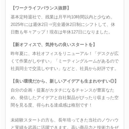
【ワークライフバランス抜群】
基本定時退社で、残業は月平均10時間以内と少なめ。
2025年には週休2日⇒完全週休2日制にシフトして、休
日数も年々アップ！現在は年休127日になりました。
【新オフィスで、気持ちの良いスタートを】
昨年夏に、本社オフィスをリニューアル！「デスクが広
くて作業がしやすい」「ミーティングルームがあるので
社員同士で交流しやすい」などと、社員から好評です。
【良い環境だから、新しいアイデアも生まれやすい◎】
自分の企画・提案がカタチになるチャンスが豊富なた
め、発信したアイデアと自社製品がぴったり収まった空
間を見る度、得られる達成感は格別です！
未経験スタートの方も、長年培ってきた当社のノウハウ
と実績を武器に活躍できます。高い商品力と技術力をぜ