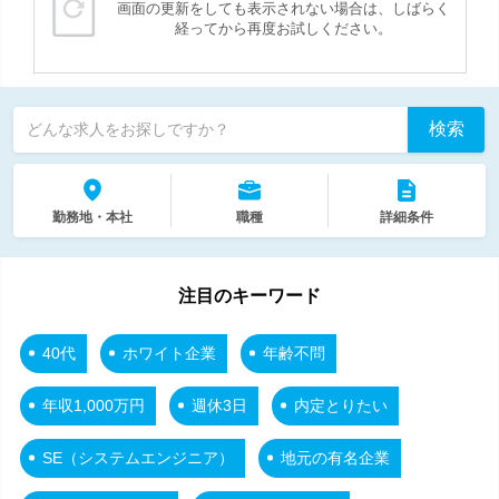
画面の更新をしても表示されない場合は、しばらく
経ってから再度お試しください。
検索
どんな求人をお探しですか？
勤務地・本社
職種
詳細条件
注目のキーワード
40代
ホワイト企業
年齢不問
年収1,000万円
週休3日
内定とりたい
SE（システムエンジニア）
地元の有名企業