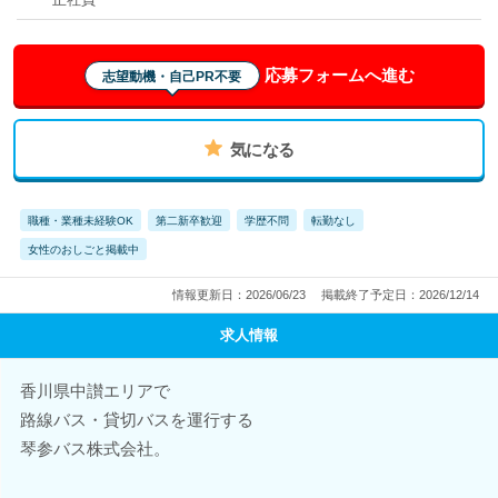
応募フォームへ進む
志望動機・自己PR不要
気になる
職種・業種未経験OK
第二新卒歓迎
学歴不問
転勤なし
女性のおしごと掲載中
情報更新日：2026/06/23
掲載終了予定日：2026/12/14
求人情報
香川県中讃エリアで
路線バス・貸切バスを運行する
琴参バス株式会社。