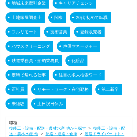
地域未来牽引企業
キャリアチェンジ
土地家屋調査士
関東
20代 初めて転職
フルリモート
技術営業
登録販売者
ハウスクリーニング
声優マネージャー
鉄道乗務員・船舶乗務員
化粧品
定時で帰れる仕事
注目の求人検索ワード
正社員
リモートワーク・在宅勤務
第二新卒
未経験
土日祝日休み
職種
技能工・設備・配送・農林水産 他から探す
>
技能工・設備・配
送・農林水産 他
>
配送・運送・倉庫
>
運送ドライバー（中・