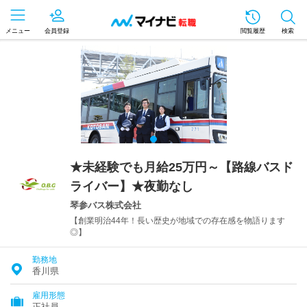
メニュー
会員登録
閲覧履歴
検索
★未経験でも月給25万円～【路線バスド
ライバー】★夜勤なし
琴参バス株式会社
【創業明治44年！長い歴史が地域での存在感を物語ります
◎】
勤務地
香川県
雇用形態
正社員