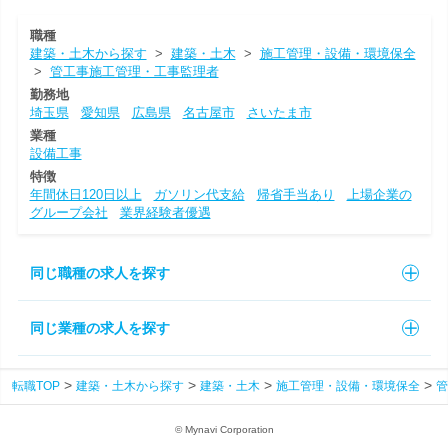
職種
建築・土木から探す
>
建築・土木
>
施工管理・設備・環境保全
>
管工事施工管理・工事監理者
勤務地
埼玉県
愛知県
広島県
名古屋市
さいたま市
業種
設備工事
特徴
年間休日120日以上
ガソリン代支給
帰省手当あり
上場企業の
グループ会社
業界経験者優遇
同じ職種の求人を探す
同じ業種の求人を探す
転職TOP
建築・土木から探す
建築・土木
施工管理・設備・環境保全
管
© Mynavi Corporation