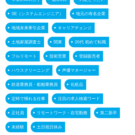
SE（システムエンジニア）
地元の有名企業
地域未来牽引企業
キャリアチェンジ
土地家屋調査士
関東
20代 初めて転職
フルリモート
技術営業
登録販売者
ハウスクリーニング
声優マネージャー
鉄道乗務員・船舶乗務員
化粧品
定時で帰れる仕事
注目の求人検索ワード
正社員
リモートワーク・在宅勤務
第二新卒
未経験
土日祝日休み