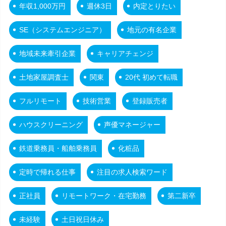
年収1,000万円
週休3日
内定とりたい
SE（システムエンジニア）
地元の有名企業
地域未来牽引企業
キャリアチェンジ
土地家屋調査士
関東
20代 初めて転職
フルリモート
技術営業
登録販売者
ハウスクリーニング
声優マネージャー
鉄道乗務員・船舶乗務員
化粧品
定時で帰れる仕事
注目の求人検索ワード
正社員
リモートワーク・在宅勤務
第二新卒
未経験
土日祝日休み