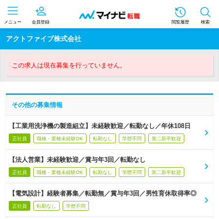
メニュー
会員登録
閲覧履歴
検索
アクトファイブ株式会社
この求人は現在募集を行っていません。
その他の募集情報
【工業用洗浄機の製造組立】未経験歓迎／転勤なし／年休108日
正社員
職種・業種未経験OK
転勤なし
学歴不問
第二新卒歓迎
【法人営業】未経験歓迎／賞与年3回／転勤なし
正社員
職種・業種未経験OK
転勤なし
学歴不問
第二新卒歓迎
【電気設計】経験者募集／転勤無／賞与年3回／男性育休取得率◎
正社員
転勤なし
学歴不問