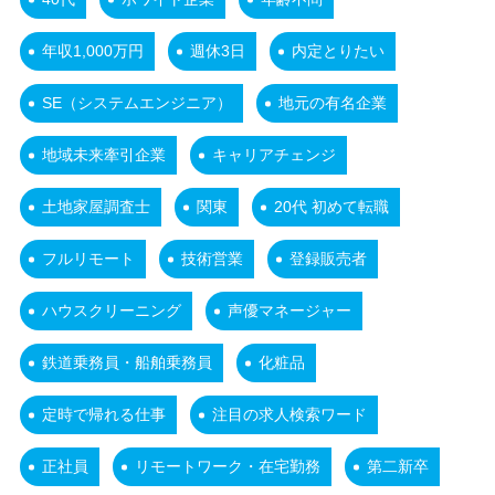
年収1,000万円
週休3日
内定とりたい
SE（システムエンジニア）
地元の有名企業
地域未来牽引企業
キャリアチェンジ
土地家屋調査士
関東
20代 初めて転職
フルリモート
技術営業
登録販売者
ハウスクリーニング
声優マネージャー
鉄道乗務員・船舶乗務員
化粧品
定時で帰れる仕事
注目の求人検索ワード
正社員
リモートワーク・在宅勤務
第二新卒