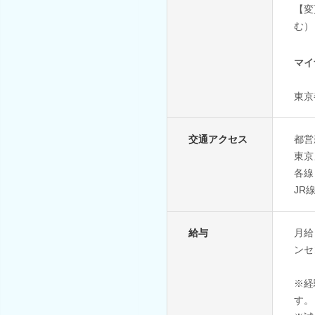
【変
む）
マイ
東京
交通アクセス
都営
東京
各線
JR
給与
月給
ンセ
※経
す。