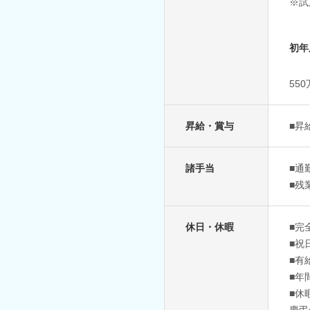
※試
初年
55
昇給・賞与
■昇
諸手当
■通
■残
休日・休暇
■完
■祝
■有
■年
■休
慶弔