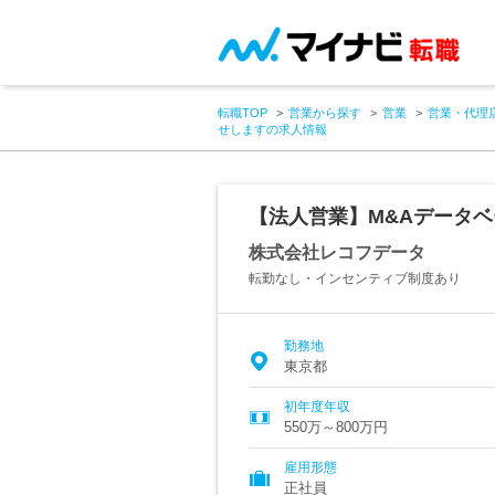
転職TOP
営業から探す
営業
営業・代理
せしますの求人情報
【法人営業】M&Aデータ
株式会社レコフデータ
転勤なし・インセンティブ制度あり
勤務地
東京都
初年度年収
550万～800万円
雇用形態
正社員