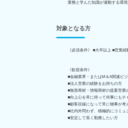
業務と学んだ知識が連動する環境
対象となる方
《必須条件》 ■大卒以上 ■営業
《歓迎条件》
■金融業界・またはM＆A関連ビ
■法人営業の経験をお持ちの方
■無形商材・情報商材の提案営業
■向上心を常に持って何事にもチ
■顧客目線になって常に物事が考
■社内外問わず、積極的にコミュ
■安定して長く勤務したい方