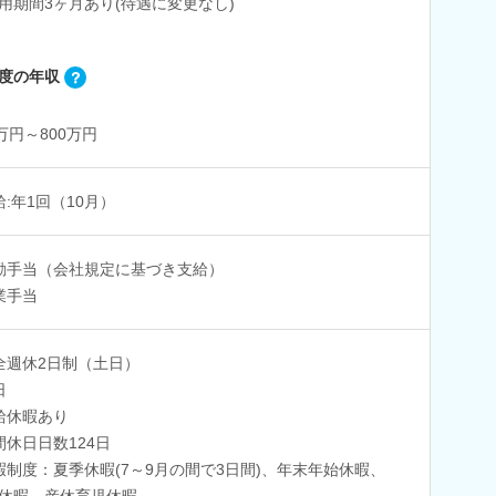
用期間3ヶ月あり(待遇に変更なし)
度の年収
0万円～800万円
給:年1回（10月）
勤手当（会社規定に基づき支給）
業手当
全週休2日制（土日）
日
給休暇あり
間休日日数124日
暇制度：夏季休暇(7～9月の間で3日間)、年末年始休暇、
休暇、産休育児休暇