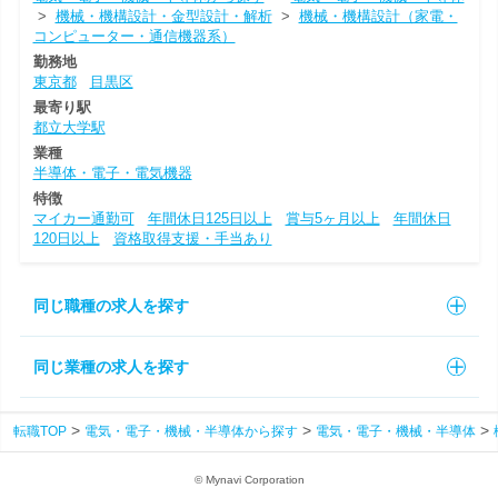
>
機械・機構設計・金型設計・解析
>
機械・機構設計（家電・
コンピューター・通信機器系）
勤務地
東京都
目黒区
最寄り駅
都立大学駅
業種
半導体・電子・電気機器
特徴
マイカー通勤可
年間休日125日以上
賞与5ヶ月以上
年間休日
120日以上
資格取得支援・手当あり
同じ職種の求人を探す
同じ業種の求人を探す
転職TOP
電気・電子・機械・半導体から探す
電気・電子・機械・半導体
© Mynavi Corporation