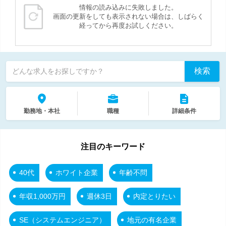
情報の読み込みに失敗しました。
画面の更新をしても表示されない場合は、しばらく
経ってから再度お試しください。
検索
どんな求人をお探しですか？
勤務地・本社
職種
詳細条件
注目のキーワード
40代
ホワイト企業
年齢不問
年収1,000万円
週休3日
内定とりたい
SE（システムエンジニア）
地元の有名企業