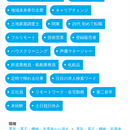
地域未来牽引企業
キャリアチェンジ
土地家屋調査士
関東
20代 初めて転職
フルリモート
技術営業
登録販売者
ハウスクリーニング
声優マネージャー
鉄道乗務員・船舶乗務員
化粧品
定時で帰れる仕事
注目の求人検索ワード
正社員
リモートワーク・在宅勤務
第二新卒
未経験
土日祝日休み
職種
電気・電子・機械・半導体から探す
>
電気・電子・機械・半導体