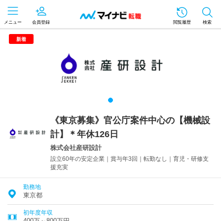
メニュー
会員登録
閲覧履歴
検索
新着
《東京募集》官公庁案件中心の【機械設
計】＊年休126日
株式会社産研設計
設立60年の安定企業｜賞与年3回｜転勤なし｜育児・研修支
援充実
勤務地
東京都
初年度年収
400万～800万円