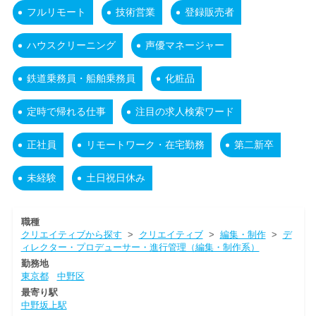
フルリモート
技術営業
登録販売者
ハウスクリーニング
声優マネージャー
鉄道乗務員・船舶乗務員
化粧品
定時で帰れる仕事
注目の求人検索ワード
正社員
リモートワーク・在宅勤務
第二新卒
未経験
土日祝日休み
職種
クリエイティブから探す
>
クリエイティブ
>
編集・制作
>
デ
ィレクター・プロデューサー・進行管理（編集・制作系）
勤務地
東京都
中野区
最寄り駅
中野坂上駅