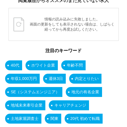
閲覧履歴からオススメのまだ見ていない求人
情報の読み込みに失敗しました。
画面の更新をしても表示されない場合は、しばらく
経ってから再度お試しください。
注目のキーワード
40代
ホワイト企業
年齢不問
年収1,000万円
週休3日
内定とりたい
SE（システムエンジニア）
地元の有名企業
地域未来牽引企業
キャリアチェンジ
土地家屋調査士
関東
20代 初めて転職