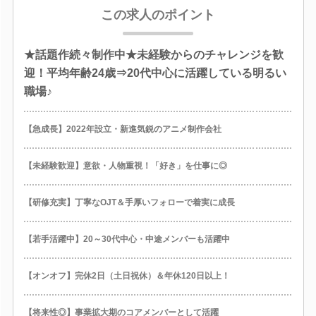
この求人のポイント
★話題作続々制作中★未経験からのチャレンジを歓
迎！平均年齢24歳⇒20代中心に活躍している明るい
職場♪
【急成長】2022年設立・新進気鋭のアニメ制作会社
【未経験歓迎】意欲・人物重視！「好き」を仕事に◎
【研修充実】丁寧なOJT＆手厚いフォローで着実に成長
【若手活躍中】20～30代中心・中途メンバーも活躍中
【オンオフ】完休2日（土日祝休）＆年休120日以上！
【将来性◎】事業拡大期のコアメンバーとして活躍