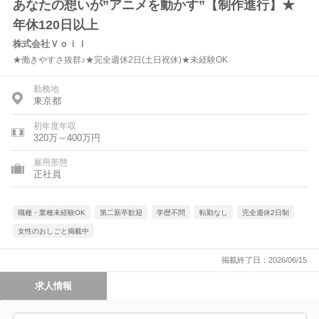
あなたの想いが”アニメを動かす”【制作進行】★
年休120日以上
株式会社Ｖｏｉｌ
★働きやすさ抜群♪★完全週休2日(土日祝休)★未経験OK
勤務地
東京都
初年度年収
320万～400万円
雇用形態
正社員
職種・業種未経験OK
第二新卒歓迎
学歴不問
転勤なし
完全週休2日制
女性のおしごと掲載中
掲載終了日：2026/06/15
求人情報