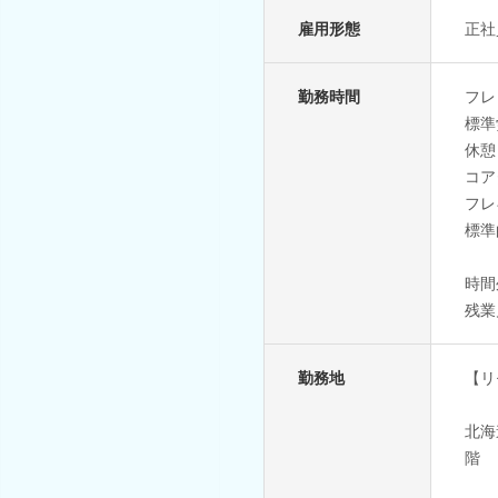
雇用形態
正社
勤務時間
フレ
標準
休憩
コア
フレ
標準
時間
残業
勤務地
【リ
北海
階