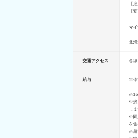
【雇
【変
マイ
北海
交通アクセス
各線
給与
年俸
※1
※残
しま
※固
を含
※超