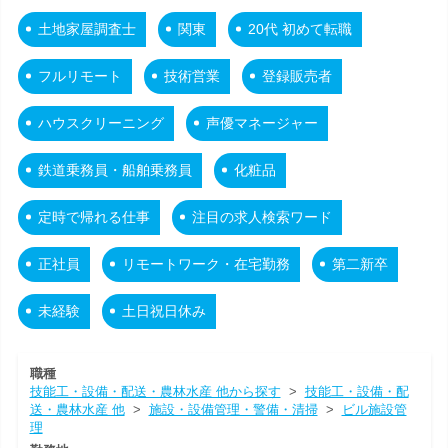
土地家屋調査士
関東
20代 初めて転職
フルリモート
技術営業
登録販売者
ハウスクリーニング
声優マネージャー
鉄道乗務員・船舶乗務員
化粧品
定時で帰れる仕事
注目の求人検索ワード
正社員
リモートワーク・在宅勤務
第二新卒
未経験
土日祝日休み
職種
技能工・設備・配送・農林水産 他から探す
>
技能工・設備・配
送・農林水産 他
>
施設・設備管理・警備・清掃
>
ビル施設管
理