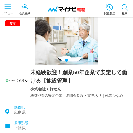
メニュー
会員登録
閲覧履歴
検索
新着
未経験歓迎！創業50年企業で安定して働
ける【施設管理】
株式会社くれせん
地域密着の安定企業｜退職金制度・賞与あり｜残業少なめ
勤務地
広島県
雇用形態
正社員