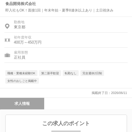
食品開発株式会社
即入社もOK！面接1回｜年末年始・夏季8連休以上あり｜土日祝休み
勤務地
東京都
初年度年収
400万～450万円
雇用形態
正社員
職種・業種未経験OK
第二新卒歓迎
転勤なし
完全週休2日制
女性のおしごと掲載中
掲載終了日：2026/06/11
求人情報
この求人のポイント