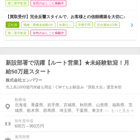
第二新卒歓迎
女性のおしごと掲載中
【買取受付】完全反響スタイルで、お客様との信頼構築を大切に♪
正社員
職種・業種未経験OK
転勤なし
学歴不問
完全週休2日制
第二新卒歓迎
女性のおしごと掲載中
新設部署で活躍【ルート営業】★未経験歓迎！月
給50万超スタート
株式会社エンパワー
売上高1000億円突破も間近！CMでもお馴染み『買取大吉』運営本部
勤務地
北海道、青森県、岩手県、宮城県、秋田県、山形県、福島県、茨
城県、栃木県、群馬県、埼玉県、千葉県、東京都、神奈川県、富
もっと見る
山県、石川県、福井県、新潟県、山梨県、長野県、岐阜県、静岡
初年度年収
県、愛知県、三重県、滋賀県、京都府、大阪府、兵庫県、奈良
600万～950万円
県、和歌山県、鳥取県、島根県、岡山県、広島県、山口県、徳島
県、香川県、愛媛県、高知県、福岡県、佐賀県、長崎県、熊本
雇用形態
県、大分県、宮崎県、鹿児島県