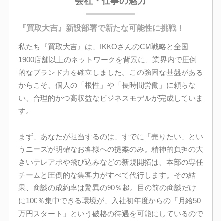
会社・仕事の魅力
『買取大吉』新設部署で新たな可能性に挑戦！
私たち『買取大吉』は、IKKOさんのCM戦略と全国
1900店舗以上のネットワークを背景に、業界内で圧倒
的なブランド力を確立しました。この強固な基盤がある
からこそ、個人の「根性」や「長時間労働」に頼らな
い、合理的かつ高収益なビジネスモデルが完成していま
す。
まず、あなたが担当するのは、すでに「売りたい」とい
うニーズが明確なお客様への提案のみ。精神的負担の大
きいテレアポや飛び込みなどの新規開拓は、本部の専任
チームと圧倒的な集客力がすべて代行します。その結
果、商談の成約率は驚異の90％超。目の前の商談だけ
に100％集中できる環境が、入社初年度からの「月給50
万円スタート」という破格の待遇を可能にしているので