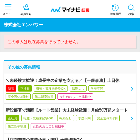
メニュー
会員登録
閲覧履歴
検索
株式会社エンパワー
この求人は現在募集を行っていません。
その他の募集情報
＼未経験大歓迎！成長中の企業を支える／【一般事務】土日休
新着
正社員
職種・業種未経験OK
転勤なし
学歴不問
完全週休2日制
第二新卒歓迎
女性のおしごと掲載中
新設部署で活躍【ルート営業】★未経験歓迎！月給50万超スタート
正社員
職種・業種未経験OK
転勤なし
学歴不問
完全週休2日制
第二新卒歓迎
女性のおしごと掲載中
【店舗開発の事業企画・PR】★未経験OK