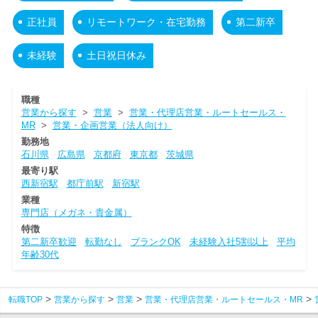
正社員
リモートワーク・在宅勤務
第二新卒
未経験
土日祝日休み
職種
営業から探す
>
営業
>
営業・代理店営業・ルートセールス・
MR
>
営業・企画営業（法人向け）
勤務地
石川県
広島県
京都府
東京都
茨城県
最寄り駅
西新宿駅
都庁前駅
新宿駅
業種
専門店（メガネ・貴金属）
特徴
第二新卒歓迎
転勤なし
ブランクOK
未経験入社5割以上
平均
年齢30代
転職TOP
営業から探す
営業
営業・代理店営業・ルートセールス・MR