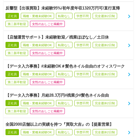
反響型【出張買取】未経験95%/初年度年収1320万円可/直行直帰
正社員
職種・業種未経験OK
転勤なし
学歴不問
完全週休2日制
第二新卒歓迎
女性のおしごと掲載中
【店舗運営サポート】未経験歓迎／残業ほぼなし／土日休
正社員
職種・業種未経験OK
転勤なし
学歴不問
完全週休2日制
第二新卒歓迎
女性のおしごと掲載中
【データ入力事務】#未経験OK＃髪色ネイル自由のオフィスワーク
正社員
職種・業種未経験OK
転勤なし
学歴不問
完全週休2日制
第二新卒歓迎
女性のおしごと掲載中
【データ入力事務】月給28.3万円#残業少#髪色ネイル自由
正社員
職種・業種未経験OK
転勤なし
学歴不問
完全週休2日制
第二新卒歓迎
女性のおしごと掲載中
全国2000店舗以上の実績を持つ『買取大吉』の【提案営業】
正社員
職種・業種未経験OK
転勤なし
学歴不問
完全週休2日制