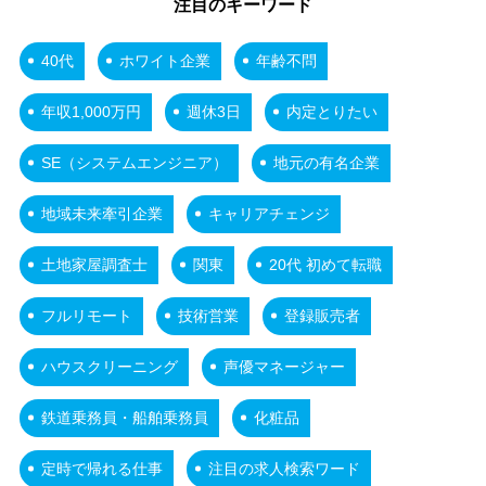
注目のキーワード
40代
ホワイト企業
年齢不問
年収1,000万円
週休3日
内定とりたい
SE（システムエンジニア）
地元の有名企業
地域未来牽引企業
キャリアチェンジ
土地家屋調査士
関東
20代 初めて転職
フルリモート
技術営業
登録販売者
ハウスクリーニング
声優マネージャー
鉄道乗務員・船舶乗務員
化粧品
定時で帰れる仕事
注目の求人検索ワード