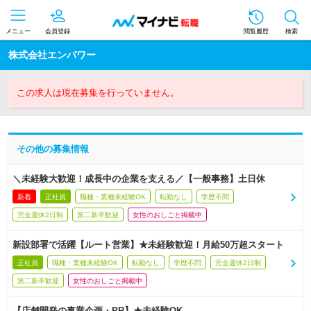
メニュー
会員登録
閲覧履歴
検索
株式会社エンパワー
この求人は現在募集を行っていません。
その他の募集情報
＼未経験大歓迎！成長中の企業を支える／【一般事務】土日休
新着
正社員
職種・業種未経験OK
転勤なし
学歴不問
完全週休2日制
第二新卒歓迎
女性のおしごと掲載中
新設部署で活躍【ルート営業】★未経験歓迎！月給50万超スタート
正社員
職種・業種未経験OK
転勤なし
学歴不問
完全週休2日制
第二新卒歓迎
女性のおしごと掲載中
【店舗開発の事業企画・PR】★未経験OK