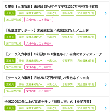
反響型【出張買取】未経験95%/初年度年収1320万円可/直行直帰
正社員
職種・業種未経験OK
転勤なし
学歴不問
完全週休2日制
第二新卒歓迎
女性のおしごと掲載中
【店舗運営サポート】未経験歓迎／残業ほぼなし／土日休
正社員
職種・業種未経験OK
転勤なし
学歴不問
完全週休2日制
第二新卒歓迎
女性のおしごと掲載中
【データ入力事務】#未経験OK＃髪色ネイル自由のオフィスワーク
正社員
職種・業種未経験OK
転勤なし
学歴不問
完全週休2日制
第二新卒歓迎
女性のおしごと掲載中
【データ入力事務】月給28.3万円#残業少#髪色ネイル自由
正社員
職種・業種未経験OK
転勤なし
学歴不問
完全週休2日制
第二新卒歓迎
女性のおしごと掲載中
全国2000店舗以上の実績を持つ『買取大吉』の【提案営業】
正社員
職種・業種未経験OK
転勤なし
学歴不問
完全週休2日制