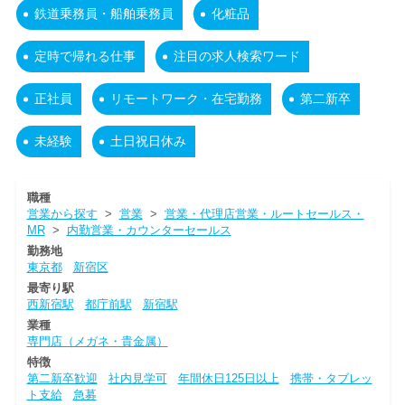
鉄道乗務員・船舶乗務員
化粧品
定時で帰れる仕事
注目の求人検索ワード
正社員
リモートワーク・在宅勤務
第二新卒
未経験
土日祝日休み
職種
営業から探す
>
営業
>
営業・代理店営業・ルートセールス・
MR
>
内勤営業・カウンターセールス
勤務地
東京都
新宿区
最寄り駅
西新宿駅
都庁前駅
新宿駅
業種
専門店（メガネ・貴金属）
特徴
第二新卒歓迎
社内見学可
年間休日125日以上
携帯・タブレッ
ト支給
急募