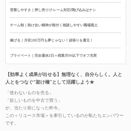
営業しやすさ｜押し売り/クレーム対応/飛び込みはナシ
チーム制｜助け合い精神が根付く相談しやすい職場風土
稼げる｜月収100万円も夢じゃない！頑張りを還元！
プライベート｜完全週休2日＋残業月5h以下でオフ充実
【効率よく成果が出せる】無理なく、自分らしく。人と
人とをつなぐ“架け橋”として活躍しよう★
「使わないものを売る」
「欲しいものを中古で買う」
が、当たり前になった昨今。
この＜リユース市場＞を牽引しているのが私たちエンパワー
です。