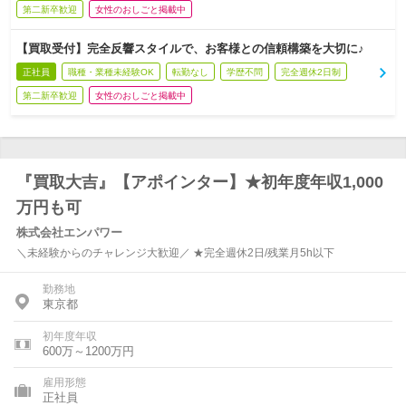
第二新卒歓迎
女性のおしごと掲載中
【買取受付】完全反響スタイルで、お客様との信頼構築を大切に♪
正社員
職種・業種未経験OK
転勤なし
学歴不問
完全週休2日制
第二新卒歓迎
女性のおしごと掲載中
『買取大吉』【アポインター】★初年度年収1,000
万円も可
株式会社エンパワー
＼未経験からのチャレンジ大歓迎／ ★完全週休2日/残業月5h以下
勤務地
東京都
初年度年収
600万～1200万円
雇用形態
正社員