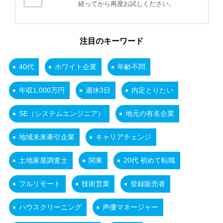
経ってから再度お試しください。
注目のキーワード
40代
ホワイト企業
年齢不問
年収1,000万円
週休3日
内定とりたい
SE（システムエンジニア）
地元の有名企業
地域未来牽引企業
キャリアチェンジ
土地家屋調査士
関東
20代 初めて転職
フルリモート
技術営業
登録販売者
ハウスクリーニング
声優マネージャー