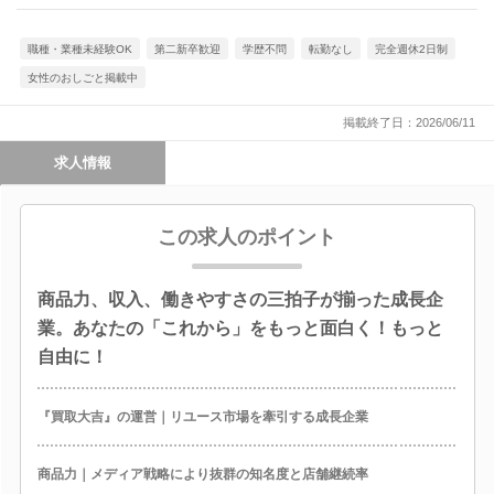
職種・業種未経験OK
第二新卒歓迎
学歴不問
転勤なし
完全週休2日制
女性のおしごと掲載中
掲載終了日：2026/06/11
求人情報
この求人のポイント
商品力、収入、働きやすさの三拍子が揃った成長企
業。あなたの「これから」をもっと面白く！もっと
自由に！
『買取大吉』の運営｜リユース市場を牽引する成長企業
商品力｜メディア戦略により抜群の知名度と店舗継続率