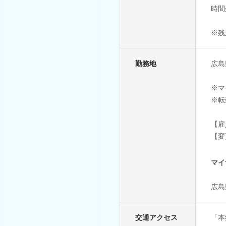
時間
※残
勤務地
広島
※マ
※転
【雇
【変
マイ
広島
交通アクセス
「本