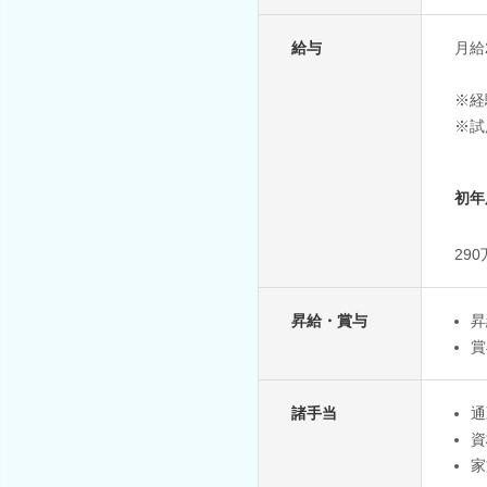
給与
月給
※経
※試
初年
29
昇給・賞与
昇
賞
諸手当
通
資
家