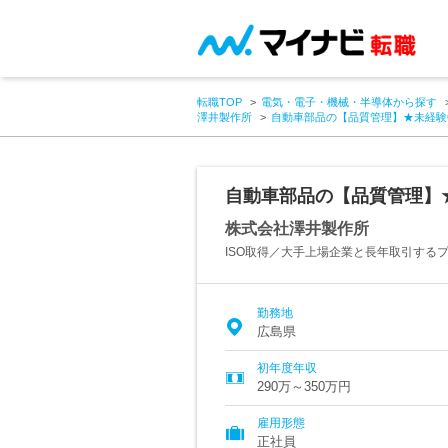
転職TOP
電気・電子・機械・半導体から探す
澤井製作所
自動車部品の【品質管理】★未経験O
自動車部品の【品質管理】★
株式会社澤井製作所
ISO取得／大手上場企業と長年取引する
勤務地
広島県
初年度年収
290万～350万円
雇用形態
正社員