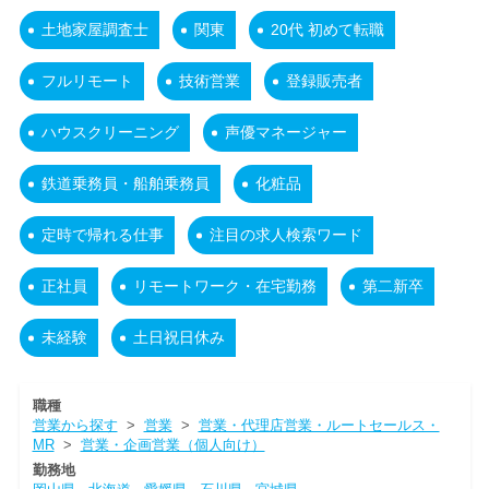
土地家屋調査士
関東
20代 初めて転職
フルリモート
技術営業
登録販売者
ハウスクリーニング
声優マネージャー
鉄道乗務員・船舶乗務員
化粧品
定時で帰れる仕事
注目の求人検索ワード
正社員
リモートワーク・在宅勤務
第二新卒
未経験
土日祝日休み
職種
営業から探す
>
営業
>
営業・代理店営業・ルートセールス・
MR
>
営業・企画営業（個人向け）
勤務地