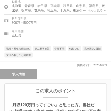
勤務地
北海道、青森県、岩手県、宮城県、秋田県、山形県、福島県、茨
城県、栃木県、群馬県、埼玉県、千葉県、東京都、神奈川県、富
もっと見る
山県、石川県、福井県、新潟県、山梨県、長野県、岐阜県、静岡
初年度年収
県、愛知県、三重県、滋賀県、京都府、大阪府、兵庫県、奈良
800万～5000万円
県、和歌山県、鳥取県、島根県、岡山県、広島県、山口県、徳島
県、香川県、愛媛県、高知県、福岡県、佐賀県、長崎県、熊本
雇用形態
県、大分県、宮崎県、鹿児島県、沖縄県
正社員
職種・業種未経験OK
第二新卒歓迎
学歴不問
転勤なし
完全週休2日制
女性のおしごと掲載中
掲載終了日：2026/07/09
求人情報
この求人のポイント
「月収120万円ってすごい」と思った方。当社だ