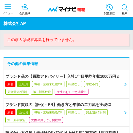
メニュー
会員登録
閲覧履歴
検索
株式会社AP
この求人は現在募集を行っていません。
その他の募集情報
ブランド品の【買取アドバイザー】入社1年目平均年収1000万円☆
新着
正社員
職種・業種未経験OK
転勤なし
学歴不問
完全週休2日制
第二新卒歓迎
女性のおしごと掲載中
ブランド買取の【販促・PR】働き方と年収の二刀流を実現◎
新着
正社員
職種・業種未経験OK
転勤なし
完全週休2日制
第二新卒歓迎
女性のおしごと掲載中
稼ぎたい方必見！未経験OK♪70％以上が月収120万超【買取営業】