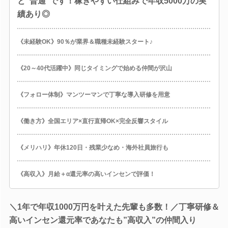
と”普通”です！稼ぎやすい仕組みで年収5000万の実
績あり◎
《未経験OK》90％が業界＆職種未経験スタート♪
《20～40代活躍中》同じタイミングで始める仲間が沢山
《フォロー体制》マンツーマンで丁寧な導入研修を用意
《働き方》全国エリア×直行直帰OK×完全反響スタイル
《メリハリ》年休120日・残業少なめ・海外社員旅行も
《高収入》月給＋α還元率の高いインセンで評価！
＼1年で年収1000万円を叶えた先輩も多数！／丁寧研修＆
高いインセン還元率であなたも”高収入”の仲間入り