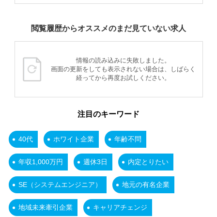
閲覧履歴からオススメのまだ見ていない求人
情報の読み込みに失敗しました。
画面の更新をしても表示されない場合は、しばらく
経ってから再度お試しください。
注目のキーワード
40代
ホワイト企業
年齢不問
年収1,000万円
週休3日
内定とりたい
SE（システムエンジニア）
地元の有名企業
地域未来牽引企業
キャリアチェンジ