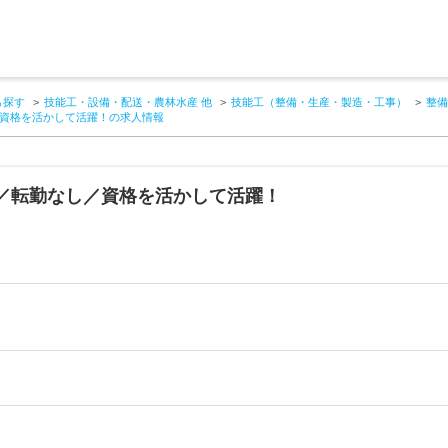
ら探す
技能工・設備・配送・農林水産 他
技能工（整備・生産・製造・工事）
整備
資格を活かして活躍！の求人情報
／転勤なし／資格を活かして活躍！