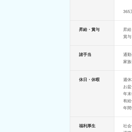
36
昇給・賞与
昇給
賞与
諸手当
通勤
家族
休日・休暇
週休
お盆
年末
有給
年間
福利厚生
社会