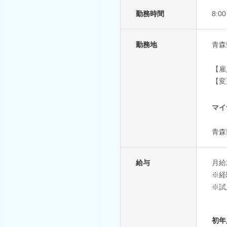
勤務時間
8:
勤務地
青森
【雇
【変
マイ
青森
給与
月給2
※経
※試
初年