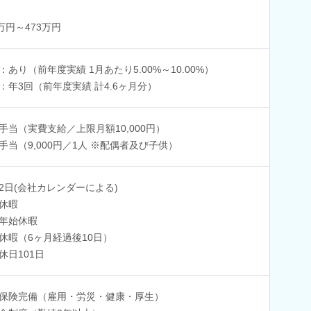
5万円～473万円
：あり（前年度実績 1月あたり5.00%～10.00%）
：年3回（前年度実績 計4.6ヶ月分）
手当（実費支給／上限月額10,000円）
手当（9,000円／1人 ※配偶者及び子供）
2日(会社カレンダーによる)
休暇
年始休暇
休暇（6ヶ月経過後10日）
休日101日
保険完備（雇用・労災・健康・厚生）