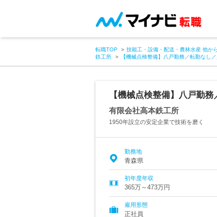
転職TOP
技能工・設備・配送・農林水産 他か
鉄工所
【機械点検整備】八戸勤務／転勤なし／
【機械点検整備】八戸勤務
有限会社高本鉄工所
1950年設立の安定企業で技術を磨く
勤務地
青森県
初年度年収
365万～473万円
雇用形態
正社員