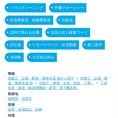
ハウスクリーニング
声優マネージャー
鉄道乗務員・船舶乗務員
化粧品
定時で帰れる仕事
注目の求人検索ワード
正社員
リモートワーク・在宅勤務
第二新卒
未経験
土日祝日休み
職種
技能工・設備・配送・農林水産 他から探す
>
技能工・設備・配
送・農林水産 他
>
技能工（整備・生産・製造・工事）
>
工場
生産・製造（輸送用機器・家電・電子機器系）
勤務地
静岡県
沼津市
業種
鉱業・金属製品・鉄鋼
特徴