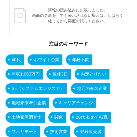
情報の読み込みに失敗しました。
画面の更新をしても表示されない場合は、しばらく
経ってから再度お試しください。
注目のキーワード
40代
ホワイト企業
年齢不問
年収1,000万円
週休3日
内定とりたい
SE（システムエンジニア）
地元の有名企業
地域未来牽引企業
キャリアチェンジ
土地家屋調査士
関東
20代 初めて転職
フルリモート
技術営業
登録販売者