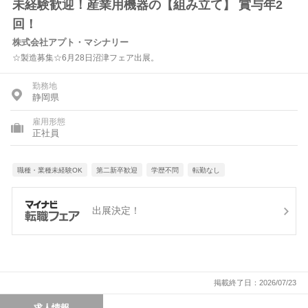
未経験歓迎！産業用機器の【組み立て】 賞与年2
回！
株式会社アプト・マシナリー
☆製造募集☆6月28日沼津フェア出展。
勤務地
静岡県
雇用形態
正社員
職種・業種未経験OK
第二新卒歓迎
学歴不問
転勤なし
出展決定！
掲載終了日：2026/07/23
求人情報