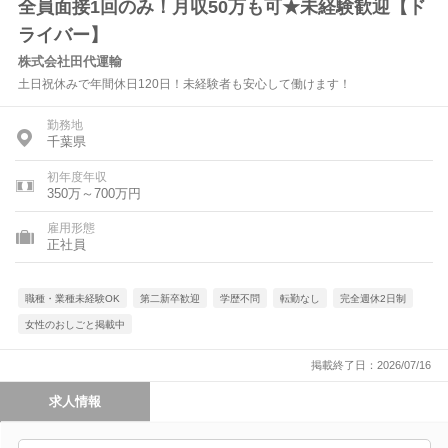
全員面接1回のみ！月収50万も可★未経験歓迎【ド
ライバー】
株式会社田代運輸
土日祝休みで年間休日120日！未経験者も安心して働けます！
勤務地
千葉県
初年度年収
350万～700万円
雇用形態
正社員
職種・業種未経験OK
第二新卒歓迎
学歴不問
転勤なし
完全週休2日制
女性のおしごと掲載中
掲載終了日：2026/07/16
求人情報