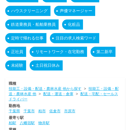
ハウスクリーニング
声優マネージャー
鉄道乗務員・船舶乗務員
化粧品
定時で帰れる仕事
注目の求人検索ワード
正社員
リモートワーク・在宅勤務
第二新卒
未経験
土日祝日休み
職種
技能工・設備・配送・農林水産 他から探す
>
技能工・設備・配
送・農林水産 他
>
配送・運送・倉庫
>
配送・宅配・セールス
ドライバー
勤務地
千葉県
千葉市
柏市
佐倉市
市原市
最寄り駅
柏駅
八幡宿駅
物井駅
業種