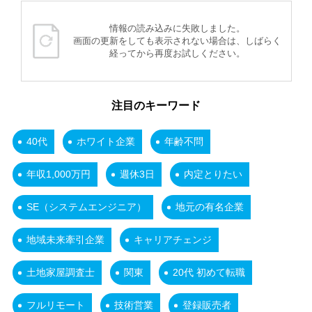
情報の読み込みに失敗しました。
画面の更新をしても表示されない場合は、しばらく
経ってから再度お試しください。
注目のキーワード
40代
ホワイト企業
年齢不問
年収1,000万円
週休3日
内定とりたい
SE（システムエンジニア）
地元の有名企業
地域未来牽引企業
キャリアチェンジ
土地家屋調査士
関東
20代 初めて転職
フルリモート
技術営業
登録販売者