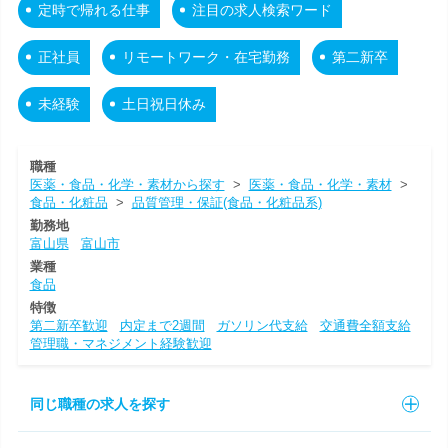
定時で帰れる仕事
注目の求人検索ワード
正社員
リモートワーク・在宅勤務
第二新卒
未経験
土日祝日休み
職種
医薬・食品・化学・素材から探す
>
医薬・食品・化学・素材
>
食品・化粧品
>
品質管理・保証(食品・化粧品系)
勤務地
富山県
富山市
業種
食品
特徴
第二新卒歓迎
内定まで2週間
ガソリン代支給
交通費全額支給
管理職・マネジメント経験歓迎
同じ職種の求人を探す