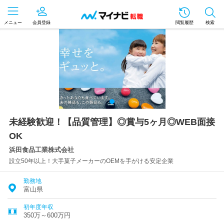
メニュー
会員登録
閲覧履歴
検索
未経験歓迎！【品質管理】◎賞与5ヶ月◎WEB面接
OK
浜田食品工業株式会社
設立50年以上！大手菓子メーカーのOEMを手がける安定企業
勤務地
富山県
初年度年収
350万～600万円