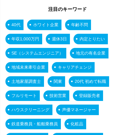
注目のキーワード
40代
ホワイト企業
年齢不問
年収1,000万円
週休3日
内定とりたい
SE（システムエンジニア）
地元の有名企業
地域未来牽引企業
キャリアチェンジ
土地家屋調査士
関東
20代 初めて転職
フルリモート
技術営業
登録販売者
ハウスクリーニング
声優マネージャー
鉄道乗務員・船舶乗務員
化粧品