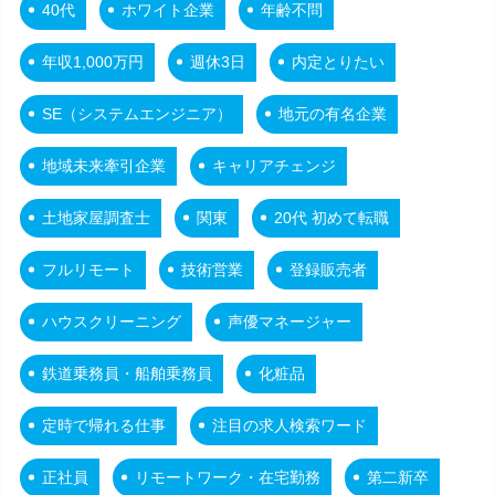
40代
ホワイト企業
年齢不問
年収1,000万円
週休3日
内定とりたい
SE（システムエンジニア）
地元の有名企業
地域未来牽引企業
キャリアチェンジ
土地家屋調査士
関東
20代 初めて転職
フルリモート
技術営業
登録販売者
ハウスクリーニング
声優マネージャー
鉄道乗務員・船舶乗務員
化粧品
定時で帰れる仕事
注目の求人検索ワード
正社員
リモートワーク・在宅勤務
第二新卒