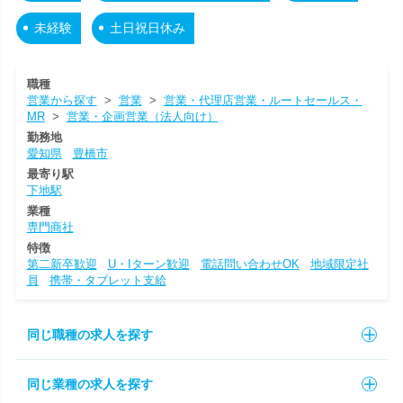
未経験
土日祝日休み
職種
営業から探す
>
営業
>
営業・代理店営業・ルートセールス・
MR
>
営業・企画営業（法人向け）
勤務地
愛知県
豊橋市
最寄り駅
下地駅
業種
専門商社
特徴
第二新卒歓迎
U・Iターン歓迎
電話問い合わせOK
地域限定社
員
携帯・タブレット支給
同じ職種の求人を探す
同じ業種の求人を探す