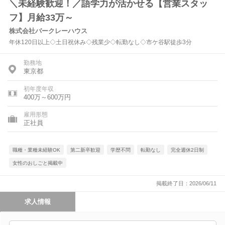
＼未経験歓迎！／語学力が活かせる【営業スタッ
フ】月給33万～
株式会社バークレーハウス
年休120日以上◇土日祝休み◇残業少◇転勤なし◇市ケ谷駅徒歩3分
勤務地
東京都
初年度年収
400万～600万円
雇用形態
正社員
職種・業種未経験OK
第二新卒歓迎
学歴不問
転勤なし
完全週休2日制
女性のおしごと掲載中
掲載終了日：2026/06/11
求人情報