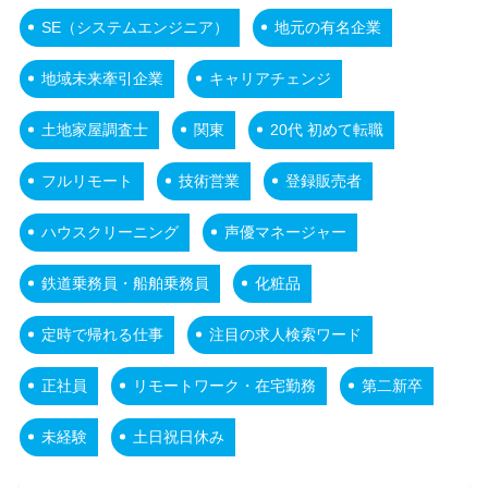
SE（システムエンジニア）
地元の有名企業
地域未来牽引企業
キャリアチェンジ
土地家屋調査士
関東
20代 初めて転職
フルリモート
技術営業
登録販売者
ハウスクリーニング
声優マネージャー
鉄道乗務員・船舶乗務員
化粧品
定時で帰れる仕事
注目の求人検索ワード
正社員
リモートワーク・在宅勤務
第二新卒
未経験
土日祝日休み