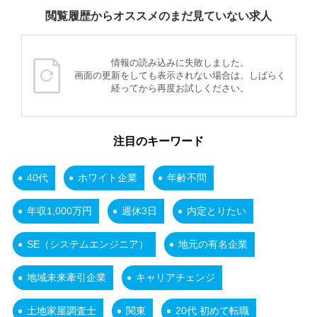
閲覧履歴からオススメのまだ見ていない求人
情報の読み込みに失敗しました。
画面の更新をしても表示されない場合は、しばらく
経ってから再度お試しください。
注目のキーワード
40代
ホワイト企業
年齢不問
年収1,000万円
週休3日
内定とりたい
SE（システムエンジニア）
地元の有名企業
地域未来牽引企業
キャリアチェンジ
土地家屋調査士
関東
20代 初めて転職