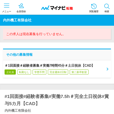
メニュー
会員登録
閲覧履歴
検索
内外機工有限会社
この求人は現在募集を行っていません。
その他の募集情報
＃1回面接＃経験者募集＃実働7時間45分＃土日祝休【CAD】
正社員
転勤なし
学歴不問
完全週休2日制
第二新卒歓迎
#1回面接#経験者募集#実働7.5h＃完全土日祝休#賞
与5カ月【CAD】
内外機工有限会社