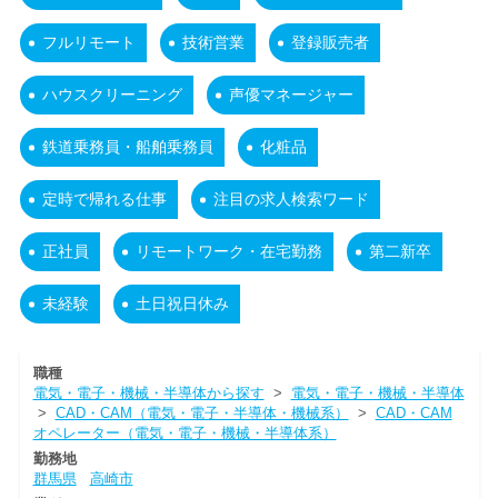
フルリモート
技術営業
登録販売者
ハウスクリーニング
声優マネージャー
鉄道乗務員・船舶乗務員
化粧品
定時で帰れる仕事
注目の求人検索ワード
正社員
リモートワーク・在宅勤務
第二新卒
未経験
土日祝日休み
職種
電気・電子・機械・半導体から探す
>
電気・電子・機械・半導体
>
CAD・CAM（電気・電子・半導体・機械系）
>
CAD・CAM
オペレーター（電気・電子・機械・半導体系）
勤務地
群馬県
高崎市