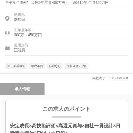
モデル年収例/ 経験5年:年収400万円～ 経験10年:年収450万円～
勤務地
群馬県
初年度年収
300万～450万円
雇用形態
正社員
第二新卒歓迎
学歴不問
転勤なし
完全週休2日制
掲載終了日：2026/06/08
求人情報
この求人のポイント
安定成長×高技術評価×高還元賞与×自社一貫設計×日