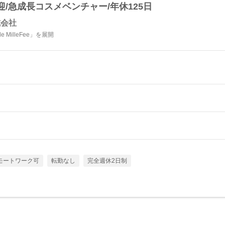
/急成長コスメベンチャー/年休125日
式会社
 de MilleFee」を展開
モートワーク可
転勤なし
完全週休2日制