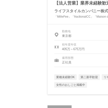
【法人営業】業界未経験歓迎
ライフスタイルカンパニー株
「MilleFee」「fractionalCC」「Maison
勤務地
東京都
初年度年収
405万～675万円
雇用形態
正社員
業種未経験OK
第二新卒歓迎
リ
女性のおしごと掲載中