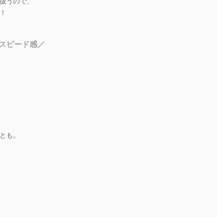
扱うので、
！
スピード感／
とも。