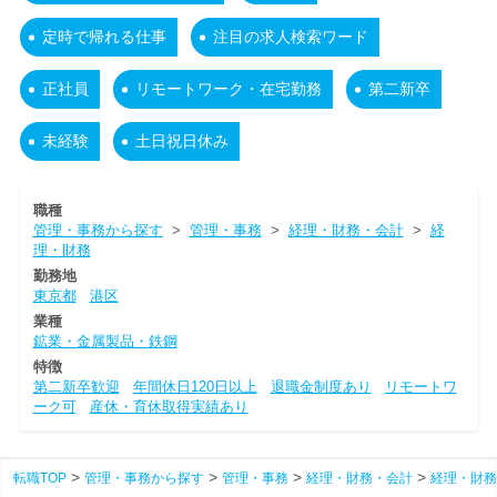
定時で帰れる仕事
注目の求人検索ワード
正社員
リモートワーク・在宅勤務
第二新卒
未経験
土日祝日休み
職種
管理・事務から探す
>
管理・事務
>
経理・財務・会計
>
経
理・財務
勤務地
東京都
港区
業種
鉱業・金属製品・鉄鋼
特徴
第二新卒歓迎
年間休日120日以上
退職金制度あり
リモートワ
ーク可
産休・育休取得実績あり
転職TOP
管理・事務から探す
管理・事務
経理・財務・会計
経理・財務