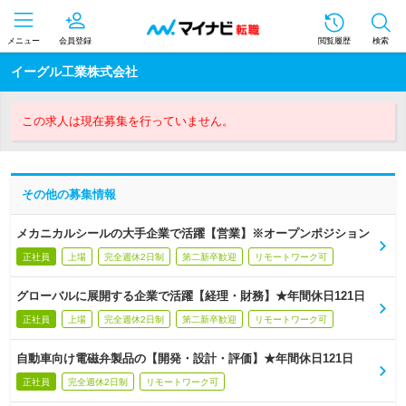
メニュー
会員登録
閲覧履歴
検索
イーグル工業株式会社
この求人は現在募集を行っていません。
その他の募集情報
メカニカルシールの大手企業で活躍【営業】※オープンポジション
正社員
上場
完全週休2日制
第二新卒歓迎
リモートワーク可
グローバルに展開する企業で活躍【経理・財務】★年間休日121日
正社員
上場
完全週休2日制
第二新卒歓迎
リモートワーク可
自動車向け電磁弁製品の【開発・設計・評価】★年間休日121日
正社員
完全週休2日制
リモートワーク可