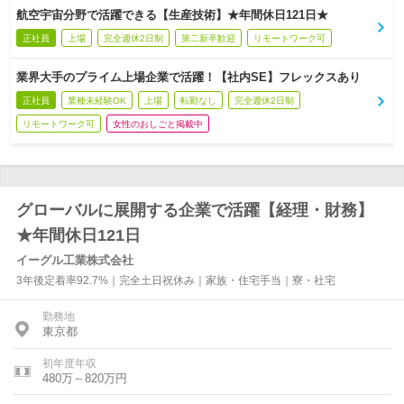
航空宇宙分野で活躍できる【生産技術】★年間休日121日★
正社員
上場
完全週休2日制
第二新卒歓迎
リモートワーク可
業界大手のプライム上場企業で活躍！【社内SE】フレックスあり
正社員
業種未経験OK
上場
転勤なし
完全週休2日制
リモートワーク可
女性のおしごと掲載中
グローバルに展開する企業で活躍【経理・財務】
★年間休日121日
イーグル工業株式会社
3年後定着率92.7%｜完全土日祝休み｜家族・住宅手当｜寮・社宅
勤務地
東京都
初年度年収
480万～820万円