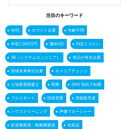
注目のキーワード
40代
ホワイト企業
年齢不問
年収1,000万円
週休3日
内定とりたい
SE（システムエンジニア）
地元の有名企業
地域未来牽引企業
キャリアチェンジ
土地家屋調査士
関東
20代 初めて転職
フルリモート
技術営業
登録販売者
ハウスクリーニング
声優マネージャー
鉄道乗務員・船舶乗務員
化粧品