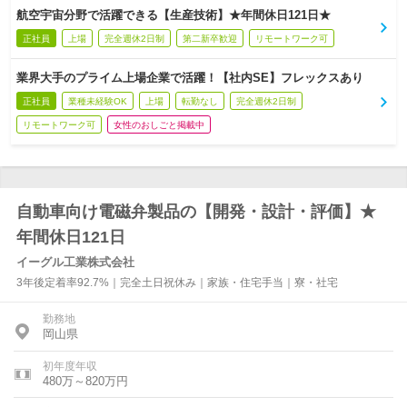
航空宇宙分野で活躍できる【生産技術】★年間休日121日★
正社員
上場
完全週休2日制
第二新卒歓迎
リモートワーク可
業界大手のプライム上場企業で活躍！【社内SE】フレックスあり
正社員
業種未経験OK
上場
転勤なし
完全週休2日制
リモートワーク可
女性のおしごと掲載中
自動車向け電磁弁製品の【開発・設計・評価】★
年間休日121日
イーグル工業株式会社
3年後定着率92.7%｜完全土日祝休み｜家族・住宅手当｜寮・社宅
勤務地
岡山県
初年度年収
480万～820万円