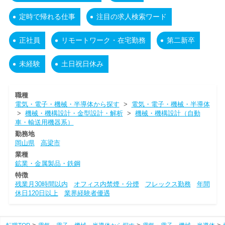
定時で帰れる仕事
注目の求人検索ワード
正社員
リモートワーク・在宅勤務
第二新卒
未経験
土日祝日休み
職種
電気・電子・機械・半導体から探す
>
電気・電子・機械・半導体
>
機械・機構設計・金型設計・解析
>
機械・機構設計（自動
車・輸送用機器系）
勤務地
岡山県
高梁市
業種
鉱業・金属製品・鉄鋼
特徴
残業月30時間以内
オフィス内禁煙・分煙
フレックス勤務
年間
休日120日以上
業界経験者優遇