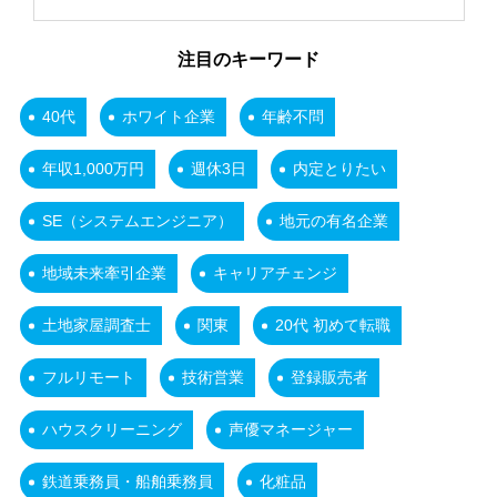
注目のキーワード
40代
ホワイト企業
年齢不問
年収1,000万円
週休3日
内定とりたい
SE（システムエンジニア）
地元の有名企業
地域未来牽引企業
キャリアチェンジ
土地家屋調査士
関東
20代 初めて転職
フルリモート
技術営業
登録販売者
ハウスクリーニング
声優マネージャー
鉄道乗務員・船舶乗務員
化粧品