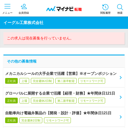
メニュー
会員登録
閲覧履歴
検索
イーグル工業株式会社
この求人は現在募集を行っていません。
その他の募集情報
メカニカルシールの大手企業で活躍【営業】※オープンポジション
正社員
上場
完全週休2日制
第二新卒歓迎
リモートワーク可
グローバルに展開する企業で活躍【経理・財務】★年間休日121日
正社員
上場
完全週休2日制
第二新卒歓迎
リモートワーク可
自動車向け電磁弁製品の【開発・設計・評価】★年間休日121日
正社員
完全週休2日制
リモートワーク可