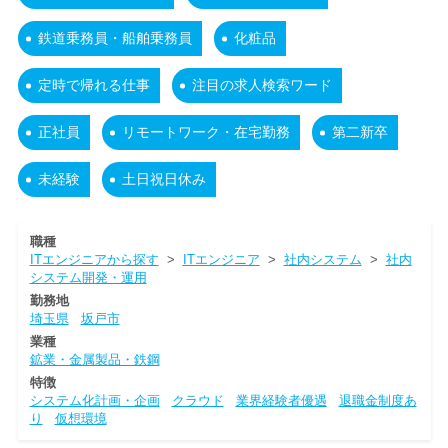
鉄道乗務員・船舶乗務員
化粧品
定時で帰れる仕事
注目の求人検索ワード
正社員
リモートワーク・在宅勤務
第二新卒
未経験
土日祝日休み
職種
ITエンジニアから探す
>
ITエンジニア
>
社内システム
>
社内
システム開発・運用
勤務地
埼玉県
坂戸市
業種
鉱業・金属製品・鉄鋼
特徴
システム化計画・企画
クラウド
業界経験者優遇
退職金制度あ
り
仮想環境