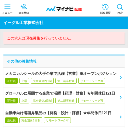
メニュー
会員登録
閲覧履歴
検索
イーグル工業株式会社
この求人は現在募集を行っていません。
その他の募集情報
メカニカルシールの大手企業で活躍【営業】※オープンポジション
正社員
上場
完全週休2日制
第二新卒歓迎
リモートワーク可
グローバルに展開する企業で活躍【経理・財務】★年間休日121日
正社員
上場
完全週休2日制
第二新卒歓迎
リモートワーク可
自動車向け電磁弁製品の【開発・設計・評価】★年間休日121日
正社員
完全週休2日制
リモートワーク可