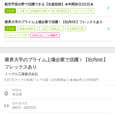
航空宇宙分野で活躍できる【生産技術】★年間休日121日★
正社員
上場
完全週休2日制
第二新卒歓迎
リモートワーク可
業界大手のプライム上場企業で活躍！【社内SE】フレックスあり
正社員
業種未経験OK
上場
転勤なし
完全週休2日制
リモートワーク可
女性のおしごと掲載中
業界大手のプライム上場企業で活躍！【社内SE】
フレックスあり
イーグル工業株式会社
6月7日マイナビ転職フェア出展｜在宅勤務あり★連結売上1405億円
勤務地
埼玉県
初年度年収
440万～820万円