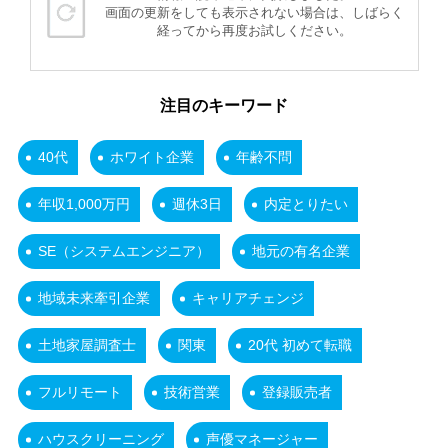
画面の更新をしても表示されない場合は、しばらく
経ってから再度お試しください。
注目のキーワード
40代
ホワイト企業
年齢不問
年収1,000万円
週休3日
内定とりたい
SE（システムエンジニア）
地元の有名企業
地域未来牽引企業
キャリアチェンジ
土地家屋調査士
関東
20代 初めて転職
フルリモート
技術営業
登録販売者
ハウスクリーニング
声優マネージャー